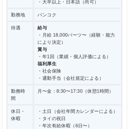
・大卒以上・日本語（尚可）
勤務地
バンコク
待遇
給与
・月給 18,000バーツ〜（経験・能力
により決定）
賞与
・年1回（業績・個人評価による）
福利厚生
・社会保険
・通勤手当（会社規定による）
勤務時
月〜金：8:30〜17:30（休憩1時間）
間
休日・
・土日（会社年間カレンダーによる）
休暇
・タイの祝日
・年次有給休暇（6日〜）