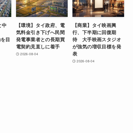
と中
【環境】タイ政府、電
【商業】タイ映画興
気料金引き下げへ民間
行、下半期に回復期
効を目
発電事業者との長期買
待 大手映画スタジオ
電契約見直しに着手
が強気の増収目標を発
表
2026-08-04
2026-08-04