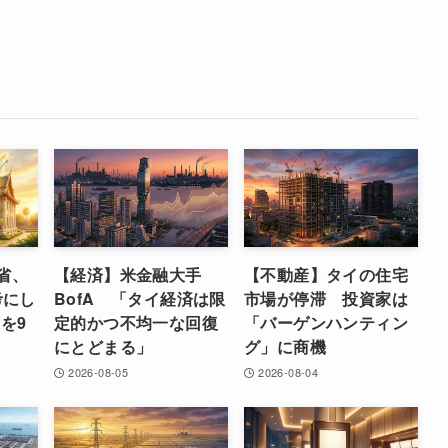
省、
【経済】米金融大手
【不動産】タイの住宅
考にし
BofA 「タイ経済は限
市場が停滞 投資家は
を9
定的かつ不均一な回復
「バーゲンハンティン
にとどまる」
グ」に商機
2026-08-05
2026-08-04