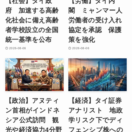
【社会】タイ政
【労働】タイ内
府 加速する高齢
閣 ミャンマー人
化社会に備え高齢
労働者の受け入れ
者学校設立の全国
協定を承認 保護
統一基準を公布
策を強化
2026-08-06
2026-08-06
【政治】アヌティ
【経済】タイ証券
ン首相がインドネ
アナリスト 地政
シア公式訪問 観
学リスク下でディ
光や経済協力4分野
フェンシブ株への