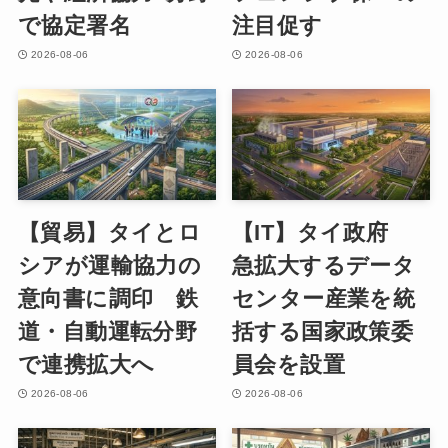
で協定署名
注目促す
2026-08-06
2026-08-06
【貿易】タイとロ
【IT】タイ政府
シアが運輸協力の
急拡大するデータ
意向書に調印 鉄
センター産業を統
道・自動運転分野
括する国家政策委
で連携拡大へ
員会を設置
2026-08-06
2026-08-06