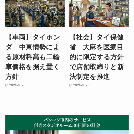
【車両】タイホン
【社会】タイ保健
ダ 中東情勢によ
省 大麻を医療目
る原材料高も二輪
的に限定する方針
車価格を据え置く
で店舗取締りと新
方針
法制定を推進
2026-08-06
2026-08-05