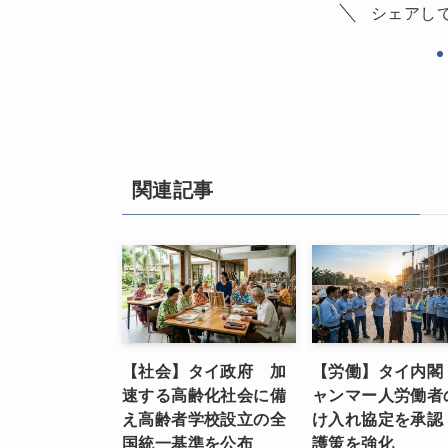
シェアし
関連記事
【社会】タイ政府 加
【労働】タイ内閣
速する高齢化社会に備
ャンマー人労働者
え高齢者学校設立の全
け入れ協定を承認
国統一基準を公布
護策を強化