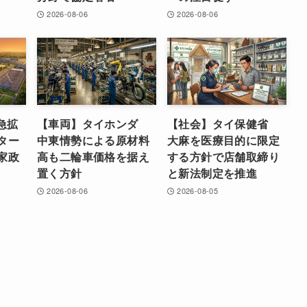
2026-08-06
2026-08-06
急拡
【車両】タイホンダ
【社会】タイ保健省
ター
中東情勢による原材料
大麻を医療目的に限定
家政
高も二輪車価格を据え
する方針で店舗取締り
置く方針
と新法制定を推進
2026-08-06
2026-08-05