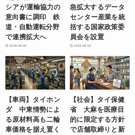
シアが運輸協力の
急拡大するデータ
意向書に調印 鉄
センター産業を統
道・自動運転分野
括する国家政策委
で連携拡大へ
員会を設置
2026-08-06
2026-08-06
【車両】タイホン
【社会】タイ保健
ダ 中東情勢によ
省 大麻を医療目
る原材料高も二輪
的に限定する方針
車価格を据え置く
で店舗取締りと新