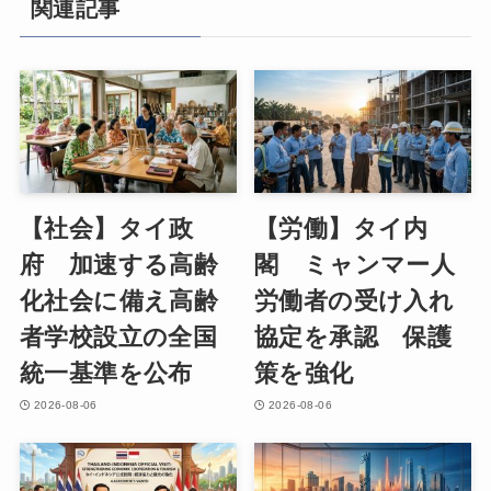
関連記事
【社会】タイ政
【労働】タイ内
府 加速する高齢
閣 ミャンマー人
化社会に備え高齢
労働者の受け入れ
者学校設立の全国
協定を承認 保護
統一基準を公布
策を強化
2026-08-06
2026-08-06