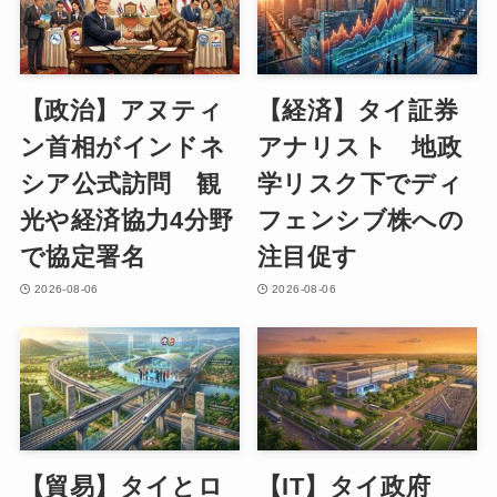
【政治】アヌティ
【経済】タイ証券
ン首相がインドネ
アナリスト 地政
シア公式訪問 観
学リスク下でディ
光や経済協力4分野
フェンシブ株への
で協定署名
注目促す
2026-08-06
2026-08-06
【貿易】タイとロ
【IT】タイ政府