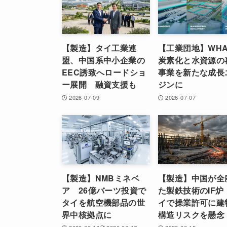
【製造】タイ工業連
【工業団地】WH
盟、中国系中小企業の
炭素化と水資源の
EEC誘致へロードショ
事業を新たな成長
ー展開 融資支援も
ジンに
2026-07-09
2026-07-07
【製造】NMBミネベ
【製造】中国が全
ア 26億バーツ投資で
た製鉄技術のIF
タイを航空機部品の世
イで操業許可に建
界中核拠点に
構造リスクを懸念