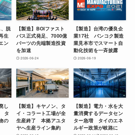
A、脱
【製造】BOIファスト
【製造】台湾の優良企
再生
パス正式発足、7000億
業17社 バンコク製造
エン
バーツの先端製造投資
業見本市でスマート自
を加速
動化技術を一斉披露
2026-06-24
2026-06-19
廃し
【製造】キヤノン、タ
【製造】電力・水を大
炉 タ
イ・コラート工場が全
量消費するデータセン
物の
生産終了 本拠アユタ
ター急増 タイのエネ
ヤへ生産ライン集約
ルギー政策が岐路に