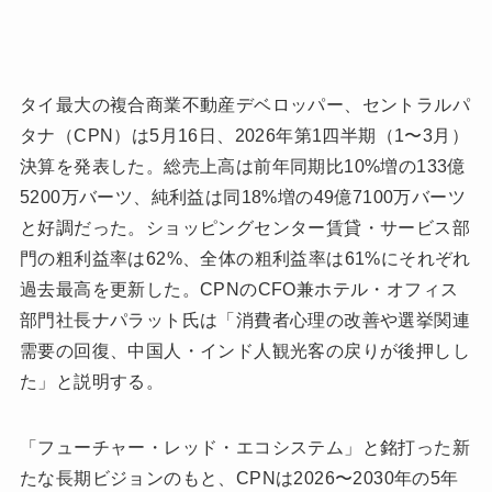
タイ最大の複合商業不動産デベロッパー、セントラルパ
タナ（CPN）は5月16日、2026年第1四半期（1〜3月）
決算を発表した。総売上高は前年同期比10%増の133億
5200万バーツ、純利益は同18%増の49億7100万バーツ
と好調だった。ショッピングセンター賃貸・サービス部
門の粗利益率は62%、全体の粗利益率は61%にそれぞれ
過去最高を更新した。CPNのCFO兼ホテル・オフィス
部門社長ナパラット氏は「消費者心理の改善や選挙関連
需要の回復、中国人・インド人観光客の戻りが後押しし
た」と説明する。
「フューチャー・レッド・エコシステム」と銘打った新
たな長期ビジョンのもと、CPNは2026〜2030年の5年