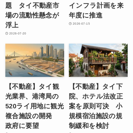
題 タイ不動産市
インフラ計画を来
場の流動性懸念が
年度に推進
浮上
2026-07-15
2026-07-20
【不動産】タイ観
【不動産】タイ下
光業界、港湾局の
院、ホテル法改正
520ライ用地に観光
案を原則可決 小
複合施設の開発
規模宿泊施設の規
政府に要望
制緩和を検討