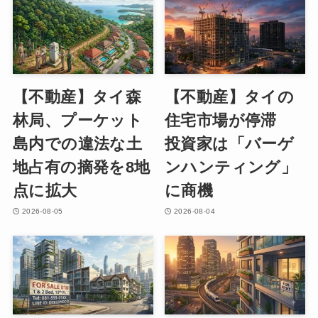
【不動産】タイ森
【不動産】タイの
林局、プーケット
住宅市場が停滞
島内での違法な土
投資家は「バーゲ
地占有の摘発を8地
ンハンティング」
点に拡大
に商機
2026-08-05
2026-08-04