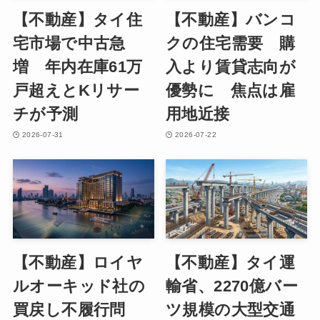
【不動産】タイ住
【不動産】バンコ
宅市場で中古急
クの住宅需要 購
増 年内在庫61万
入より賃貸志向が
戸超えとKリサー
優勢に 焦点は雇
チが予測
用地近接
2026-07-31
2026-07-22
【不動産】ロイヤ
【不動産】タイ運
ルオーキッド社の
輸省、2270億バー
買戻し不履行問
ツ規模の大型交通