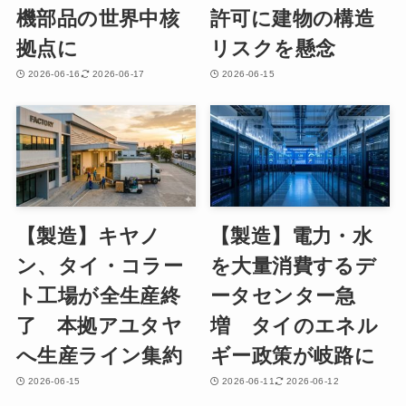
機部品の世界中核
許可に建物の構造
拠点に
リスクを懸念
2026-06-16
2026-06-17
2026-06-15
【製造】キヤノ
【製造】電力・水
ン、タイ・コラー
を大量消費するデ
ト工場が全生産終
ータセンター急
了 本拠アユタヤ
増 タイのエネル
へ生産ライン集約
ギー政策が岐路に
2026-06-15
2026-06-11
2026-06-12