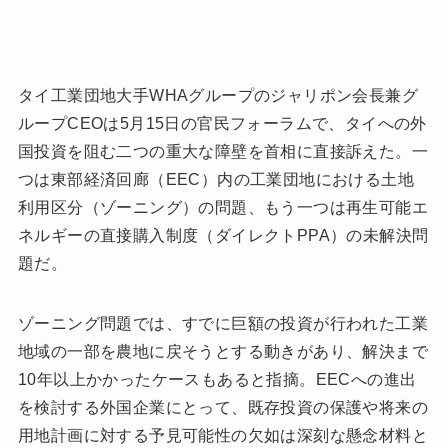
タイ工業団地大手WHAグループのジャリポン会長兼グ
ループCEOは5月15日の官民フォーラムで、タイへの外
国投資を阻む二つの重大な障壁を首相に直接訴えた。一
つは東部経済回廊（EEC）内の工業団地における土地
利用区分（ゾーニング）の問題、もう一つは再生可能エ
ネルギーの直接購入制度（ダイレクトPPA）の未解決問
題だ。
ゾーニング問題では、すでに巨額の投資が行われた工業
地域の一部を農地に戻そうとする動きがあり、解決まで
10年以上かかったケースもあると指摘。EECへの進出
を検討する外国企業にとって、既存投資の保護や将来の
用地計画に対する予見可能性の欠如は深刻な懸念材料と