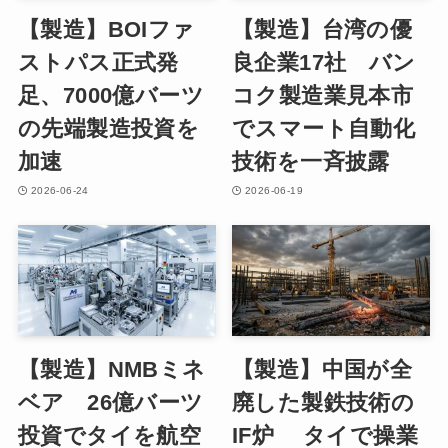
【製造】BOIファ
【製造】台湾の優
ストパス正式発
良企業17社 バン
足、7000億バーツ
コク製造業見本市
の先端製造投資を
でスマート自動化
加速
技術を一斉披露
2026-06-24
2026-06-19
【製造】NMBミネ
【製造】中国が全
ベア 26億バーツ
廃した製鉄技術の
投資でタイを航空
IF炉 タイで操業