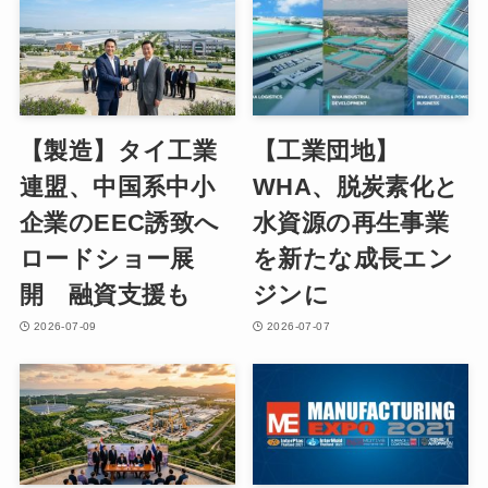
【製造】タイ工業
【工業団地】
連盟、中国系中小
WHA、脱炭素化と
企業のEEC誘致へ
水資源の再生事業
ロードショー展
を新たな成長エン
開 融資支援も
ジンに
2026-07-09
2026-07-07