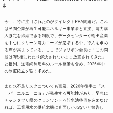
ま
今回、特に注目されたのがダイレクトPPA問題だ。これ
は民間企業が再生可能エネルギー事業者と直接、電力購
入協定を締結できる制度で、データセンターや輸出産業
を中心にクリーン電力ニーズが急増する中、導入を求め
る声が高まっている。ここでジャリポン会長は「この問
題は3政権にわたり解決されないまま放置されてきた」
と批判。送電網利用料のルール整備も含め、2026年中
の制度確立を強く求めた。
また水不足リスクについても言及。2026年後半に「ス
ーパーエルニーニョ」が発生する可能性があり、早急に
チャンタブリ県のクロンワントゥ貯水池整備を進めなけ
れば、工業用水の供給危機に直面しかねないと警告し