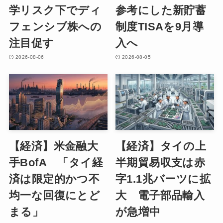
学リスク下でディ
参考にした新貯蓄
フェンシブ株への
制度TISAを9月導
注目促す
入へ
2026-08-06
2026-08-05
【経済】米金融大
【経済】タイの上
手BofA 「タイ経
半期貿易収支は赤
済は限定的かつ不
字1.1兆バーツに拡
均一な回復にとど
大 電子部品輸入
まる」
が急増中