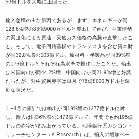
50億ドルを大幅に上回った。
輸入急増の主な原因であるが、まず、エネルギーが同
128.6%増の83億9000万ドルと突出して伸び、中東情勢
の緊迫化による原油・天然ガス価格の高騰が直撃したこ
と。そして、電子回路基板やトランジスタを含む資本財
が同32.8%増の103億ドル、原材料・半製品が同39%増
の176億ドルとそれぞれ高水準で推移したことだ。輸出
は米国向けが同44.2%増、中国向けが同21.9%増と好調
だったが、対中貿易赤字は単月で76億8000万ドルと深
刻な状況だ。
1〜4月の累計では輸出が同19%増の1277億ドルに対
し、輸入は同36%増の1472億ドルで、年間でも約195億
ドルの赤字が積み上がっている。地場銀行系カシコン・
リサーチセンター（K-Research）は、輸入の増加ペー