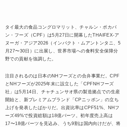
タイ最大の食品コングロマリット、チャルン・ポカパ
ン・フーズ（CPF）は5月27日に開幕したTHAIFEX-ア
ヌーガ・アジア2026（インパクト・ムアントンタニ、5
月27〜30日）に出展し、世界市場への食料安全保障分
野での貢献を強調した。
注目されるのは日本のNHフーズとの合弁事業だ。CPF
とNHフーズが2025年末に設立した「CPFNHフーズ
社」は5月14日、チャチュンサオ県の製造拠点での生産
開始と、新プレミアムブランド「CPニッポン」の立ち
上げを発表したばかりだ。出資比率はCPF51%、NHフ
ーズ49%で投資総額は18億バーツ。初年度売上高は
17〜18億バーツを見込み、うち9割は国内向けだが、将