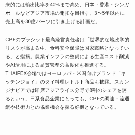
来的には輸出比率を40%まで高め、日本・香港・シンガ
ポールなどアジア市場の開拓を目指す。3〜5年以内に
売上高を30億バーツに引き上げる計画だ。
CPFのプラシット最高経営責任者は「世界的な地政学的
リスクが高まる中、食料安全保障は国家戦略となってい
る」と指摘。農業インフラの整備による生産コスト削減
やAI活用による品質管理の高度化も推進する。
THAIFEX会場ではヨーロッパ・米国向けブランド「キ
ッチンジョイ」のタイ料理レトルト商品も披露。スカン
ジナビアでは即席アジアライス分野で8割のシェアを誇
るという。日系食品企業にとっても、CPFの調達・流通
網や技術力との協業機会を探る好機となっている。