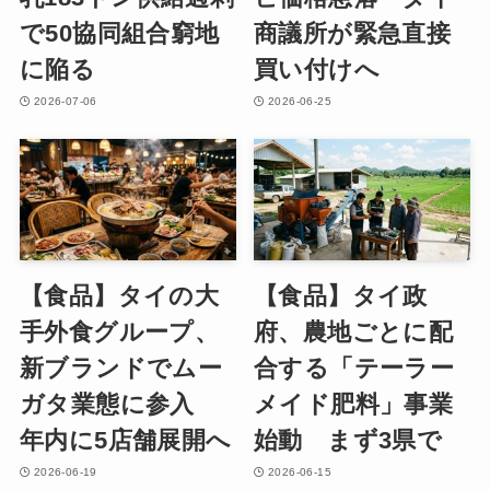
で50協同組合窮地
商議所が緊急直接
に陥る
買い付けへ
2026-07-06
2026-06-25
【食品】タイの大
【食品】タイ政
手外食グループ、
府、農地ごとに配
新ブランドでムー
合する「テーラー
ガタ業態に参入
メイド肥料」事業
年内に5店舗展開へ
始動 まず3県で
2026-06-19
2026-06-15