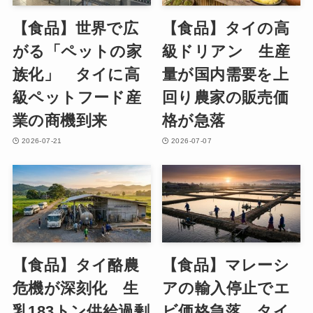
【食品】世界で広
【食品】タイの高
がる「ペットの家
級ドリアン 生産
族化」 タイに高
量が国内需要を上
級ペットフード産
回り農家の販売価
業の商機到来
格が急落
2026-07-21
2026-07-07
【食品】タイ酪農
【食品】マレーシ
危機が深刻化 生
アの輸入停止でエ
乳183トン供給過剰
ビ価格急落 タイ