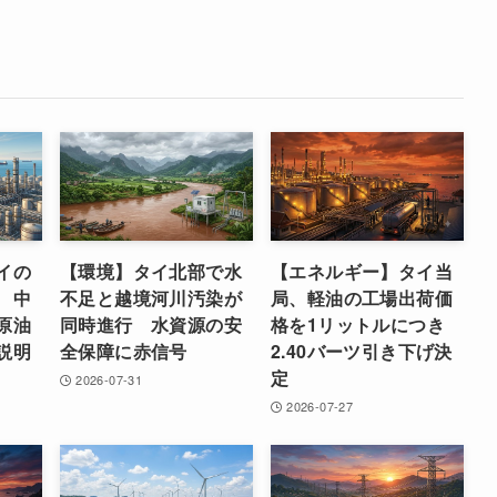
イの
【環境】タイ北部で水
【エネルギー】タイ当
 中
不足と越境河川汚染が
局、軽油の工場出荷価
原油
同時進行 水資源の安
格を1リットルにつき
説明
全保障に赤信号
2.40バーツ引き下げ決
定
2026-07-31
2026-07-27