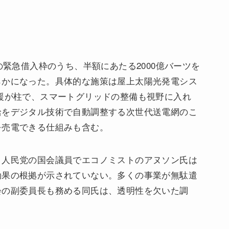
の緊急借入枠のうち、半額にあたる2000億バーツを
らかになった。具体的な施策は屋上太陽光発電シス
援が柱で、スマートグリッドの整備も視野に入れ
給をデジタル技術で自動調整する次世代送電網のこ
を売電できる仕組みも含む。
・人民党の国会議員でエコノミストのアヌソン氏は
効果の根拠が示されていない。多くの事業が無駄遣
会の副委員長も務める同氏は、透明性を欠いた調