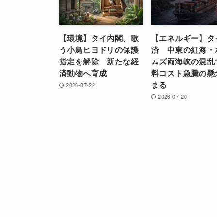
【環境】タイ内閣、歌
【エネルギー】タ
う小鳥ヒヨドリの保護
済 中東の紅海・
指定を解除 新たな経
ムズ両海峡の混乱
済動物へ育成
料コスト急騰の懸
まる
2026-07-22
2026-07-20