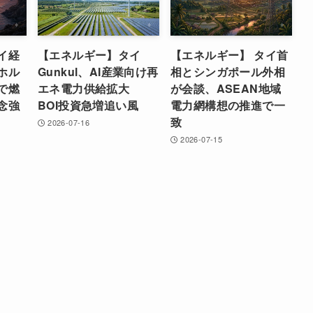
イ経
【エネルギー】タイ
【エネルギー】 タイ首
ホル
Gunkul、AI産業向け再
相とシンガポール外相
で燃
エネ電力供給拡大
が会談、ASEAN地域
念強
BOI投資急増追い風
電力網構想の推進で一
致
2026-07-16
2026-07-15