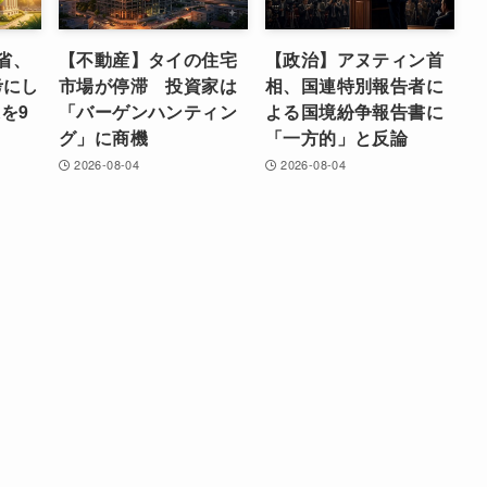
省、
【不動産】タイの住宅
【政治】アヌティン首
考にし
市場が停滞 投資家は
相、国連特別報告者に
を9
「バーゲンハンティン
よる国境紛争報告書に
グ」に商機
「一方的」と反論
2026-08-04
2026-08-04