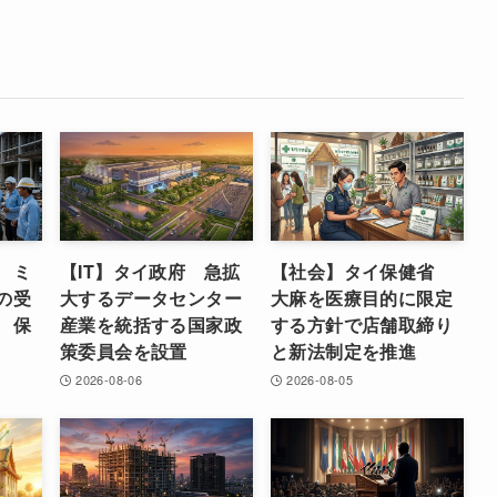
 ミ
【IT】タイ政府 急拡
【社会】タイ保健省
の受
大するデータセンター
大麻を医療目的に限定
 保
産業を統括する国家政
する方針で店舗取締り
策委員会を設置
と新法制定を推進
2026-08-06
2026-08-05