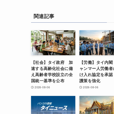
関連記事
【社会】タイ政府 加
【労働】タイ内閣
速する高齢化社会に備
ャンマー人労働者
え高齢者学校設立の全
け入れ協定を承認
国統一基準を公布
護策を強化
2026-08-06
2026-08-06