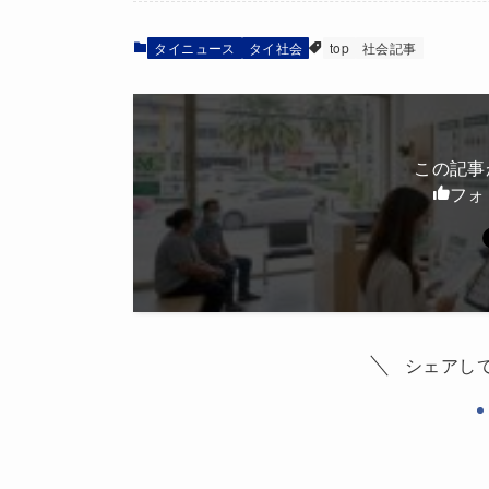
タイニュース
タイ社会
top
社会記事
この記事
フォ
シェアし