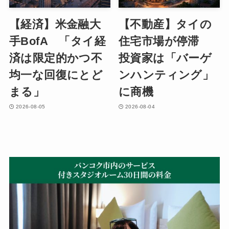
【経済】米金融大
【不動産】タイの
手BofA 「タイ経
住宅市場が停滞
済は限定的かつ不
投資家は「バーゲ
均一な回復にとど
ンハンティング」
まる」
に商機
2026-08-05
2026-08-04