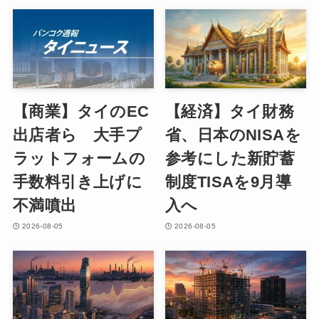
【商業】タイのEC
【経済】タイ財務
出店者ら 大手プ
省、日本のNISAを
ラットフォームの
参考にした新貯蓄
手数料引き上げに
制度TISAを9月導
不満噴出
入へ
2026-08-05
2026-08-05