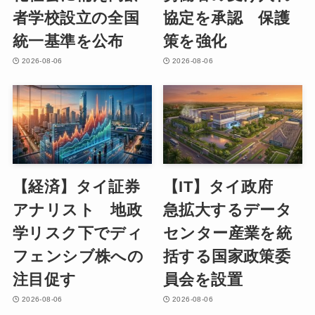
者学校設立の全国
協定を承認 保護
統一基準を公布
策を強化
2026-08-06
2026-08-06
【経済】タイ証券
【IT】タイ政府
アナリスト 地政
急拡大するデータ
学リスク下でディ
センター産業を統
フェンシブ株への
括する国家政策委
注目促す
員会を設置
2026-08-06
2026-08-06