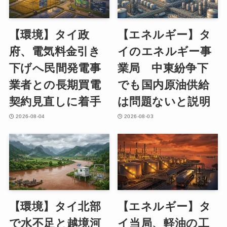
【環境】タイ政
【エネルギー】タ
府、電気料金引き
イのエネルギー事
下げへ民間発電事
業局 中東紛争下
業者との長期買電
でも国内原油供給
契約見直しに着手
は問題ないと説明
2026-08-04
2026-08-03
【環境】タイ北部
【エネルギー】タ
で水不足と越境河
イ当局、軽油の工