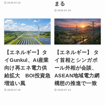
まる
2026-07-22
2026-07-20
【エネルギー】タ
【エネルギー】 タ
イGunkul、AI産業
イ首相とシンガポ
向け再エネ電力供
ール外相が会談、
給拡大 BOI投資急
ASEAN地域電力網
増追い風
構想の推進で一致
2026-07-16
2026-07-15