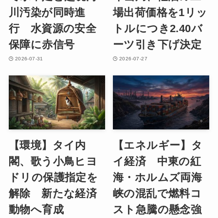
川汚染が同時進
場出荷価格を1リッ
行 水資源の安全
トルにつき2.40バ
保障に赤信号
ーツ引き下げ決定
2026-07-31
2026-07-27
【環境】タイ内
【エネルギー】タ
閣、歌う小鳥ヒヨ
イ経済 中東の紅
ドリの保護指定を
海・ホルムズ両海
解除 新たな経済
峡の混乱で燃料コ
動物へ育成
スト急騰の懸念強