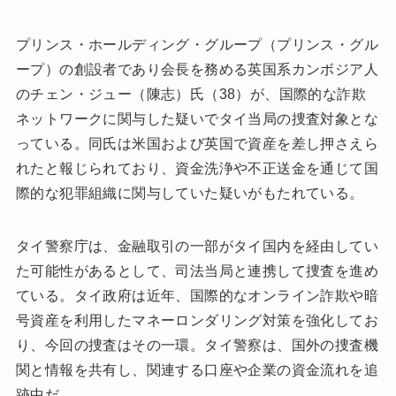
プリンス・ホールディング・グループ（プリンス・グル
ープ）の創設者であり会長を務める英国系カンボジア人
のチェン・ジュー（陳志）氏（38）が、国際的な詐欺
ネットワークに関与した疑いでタイ当局の捜査対象とな
っている。同氏は米国および英国で資産を差し押さえら
れたと報じられており、資金洗浄や不正送金を通じて国
際的な犯罪組織に関与していた疑いがもたれている。
タイ警察庁は、金融取引の一部がタイ国内を経由してい
た可能性があるとして、司法当局と連携して捜査を進め
ている。タイ政府は近年、国際的なオンライン詐欺や暗
号資産を利用したマネーロンダリング対策を強化してお
り、今回の捜査はその一環。タイ警察は、国外の捜査機
関と情報を共有し、関連する口座や企業の資金流れを追
跡中だ。