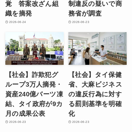
覚 答案改ざん組
制違反の疑いで商
織を摘発
務省が調査
2026-06-24
2026-06-23
【社会】詐欺犯グ
【社会】タイ保健
ループ3万人摘発・
省、大麻ビジネス
資産240億バーツ凍
の違反行為に対す
結、タイ政府が9カ
る罰則基準を明確
月の成果公表
化
2026-06-23
2026-06-23