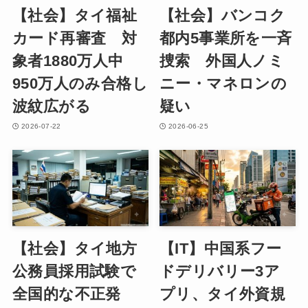
【社会】タイ福祉
【社会】バンコク
カード再審査 対
都内5事業所を一斉
象者1880万人中
捜索 外国人ノミ
950万人のみ合格し
ニー・マネロンの
波紋広がる
疑い
2026-07-22
2026-06-25
【社会】タイ地方
【IT】中国系フー
公務員採用試験で
ドデリバリー3ア
全国的な不正発
プリ、タイ外資規