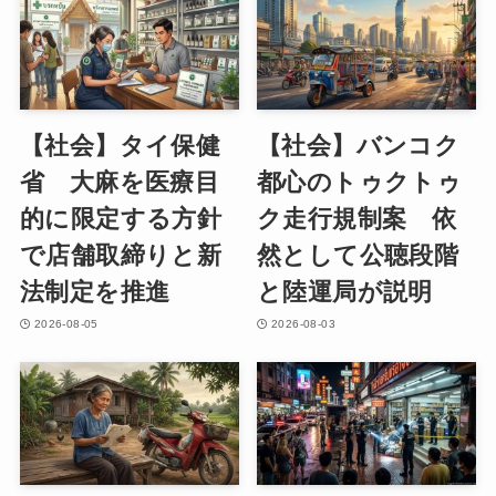
【社会】タイ保健
【社会】バンコク
省 大麻を医療目
都心のトゥクトゥ
的に限定する方針
ク走行規制案 依
で店舗取締りと新
然として公聴段階
法制定を推進
と陸運局が説明
2026-08-05
2026-08-03