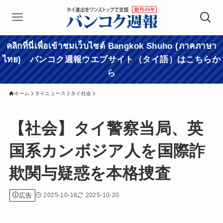
คลิกที่นี่เพื่อเข้าชมเว็บไซต์ Bangkok Shuho (ภาคภาษา
ไทย) バンコク週報ウエブサイト（タイ語）はこちらか
ら
ホーム
タイニュース
タイ社会
【社会】タイ警察当局、英
国系カンボジア人を国際詐
欺関与疑惑を本格捜査
広告
2025-10-18
2025-10-20