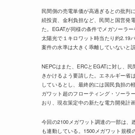
民間側の売電単価が高過ぎるとの批判
続投資、金利負担など、民間と国営発電
た。EGATが同様の条件でメガソーラ
太陽光で１キロワット時当たり約2.19
案件の水準は大きく乖離していないと
NEPCはまた、ERCとEGATに対し
きかけるよう要請した。エネルギー省
しているとし、最終的には国民負担の軽減
ガワット超のフローティング・ソーラ
おり、現在策定中の新たな電力開発計画
今回の2100メガワット調達の一部は、政府
も連動している。1500メガワット規