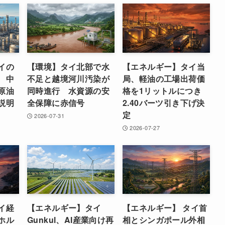
イの
【環境】タイ北部で水
【エネルギー】タイ当
 中
不足と越境河川汚染が
局、軽油の工場出荷価
原油
同時進行 水資源の安
格を1リットルにつき
説明
全保障に赤信号
2.40バーツ引き下げ決
定
2026-07-31
2026-07-27
イ経
【エネルギー】タイ
【エネルギー】 タイ首
ホル
Gunkul、AI産業向け再
相とシンガポール外相