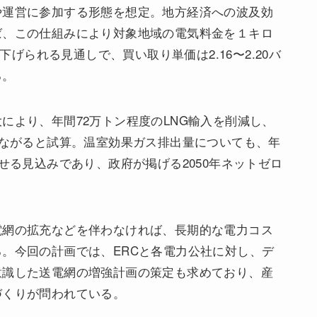
や運営に参加する形態を想定。地方経済への波及効
ば、この仕組みにより対象地域の電気料金を１キロ
下げられる見通しで、買い取り単価は2.16〜2.20バ
る。
により、年間72万トン程度のLNG輸入を削減し、
つながると試算。温室効果ガス排出量についても、年
せる見込みであり、政府が掲げる2050年ネットゼロ
電網の拡充などを伴わなければ、長期的な電力コス
。今回の計画では、ERCと各電力公社に対し、デ
意識した送電網の増強計画の策定も求めており、産
づくりが問われている。