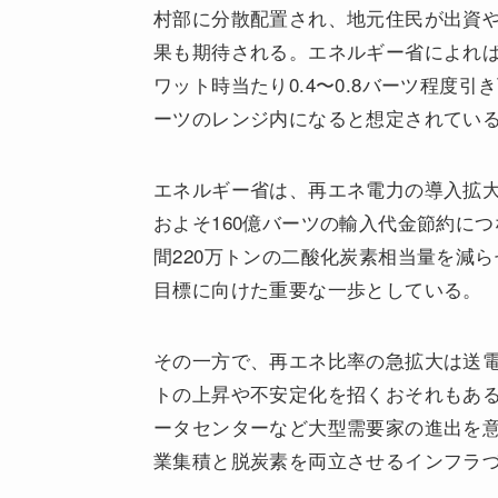
村部に分散配置され、地元住民が出資
果も期待される。エネルギー省によれ
ワット時当たり0.4〜0.8バーツ程度引き
ーツのレンジ内になると想定されてい
エネルギー省は、再エネ電力の導入拡大
およそ160億バーツの輸入代金節約に
間220万トンの二酸化炭素相当量を減ら
目標に向けた重要な一歩としている。
その一方で、再エネ比率の急拡大は送
トの上昇や不安定化を招くおそれもある
ータセンターなど大型需要家の進出を
業集積と脱炭素を両立させるインフラ