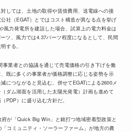
に対しては、土地の取得や賃借費用、送電線への接
公社（EGAT）とではコスト構造が異なる点を挙げ
ーや風力発電所を建設した場合、試算上の電力料金は
バーツ、風力では4.37バーツ程度になるとして、民間
説明する。
、民間事業者との協議を通じて売電価格の引き下げを働
は、既に多くの事業者が価格調整に応じる姿勢を示
につながると見込む。併せてEGATによる2600メ
ー（ダム湖面を活用した太陽光発電）計画も進めて
（PDP）に盛り込む方針だ。
が「Quick Big Win」と銘打つ地域密着型政策と
模の「コミュニティ・ソーラーファーム」が地方の農