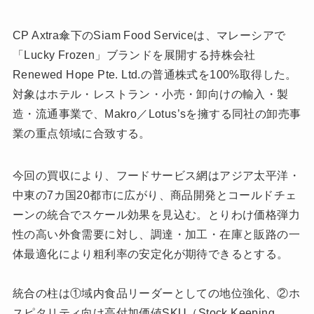
CP Axtra傘下のSiam Food Serviceは、マレーシアで
「Lucky Frozen」ブランドを展開する持株会社
Renewed Hope Pte. Ltd.の普通株式を100%取得した。
対象はホテル・レストラン・小売・卸向けの輸入・製
造・流通事業で、Makro／Lotus’sを擁する同社の卸売事
業の重点領域に合致する。
今回の買収により、フードサービス網はアジア太平洋・
中東の7カ国20都市に広がり、商品開発とコールドチェ
ーンの統合でスケール効果を見込む。とりわけ価格弾力
性の高い外食需要に対し、調達・加工・在庫と販路の一
体最適化により粗利率の安定化が期待できるとする。
統合の柱は①域内食品リーダーとしての地位強化、②ホ
スピタリティ向け高付加価値SKU（Stock Keeping