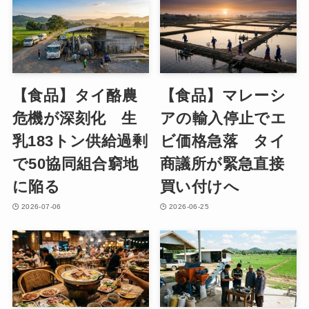
【食品】タイ酪農
【食品】マレーシ
危機が深刻化 生
アの輸入停止でエ
乳183トン供給過剰
ビ価格急落 タイ
で50協同組合窮地
商議所が緊急直接
に陥る
買い付けへ
2026-07-06
2026-06-25