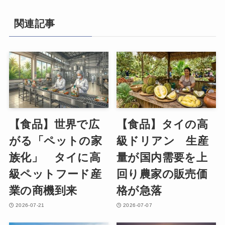
関連記事
【食品】世界で広
【食品】タイの高
がる「ペットの家
級ドリアン 生産
族化」 タイに高
量が国内需要を上
級ペットフード産
回り農家の販売価
業の商機到来
格が急落
2026-07-21
2026-07-07