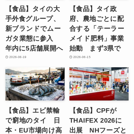
【食品】タイの大
【食品】タイ政
手外食グループ、
府、農地ごとに配
新ブランドでムー
合する「テーラー
ガタ業態に参入
メイド肥料」事業
年内に5店舗展開へ
始動 まず3県で
2026-06-19
2026-06-15
【食品】エビ禁輸
【食品】CPFが
で窮地のタイ 日
THAIFEX 2026に
本・EU市場向け高
出展 NHフーズと