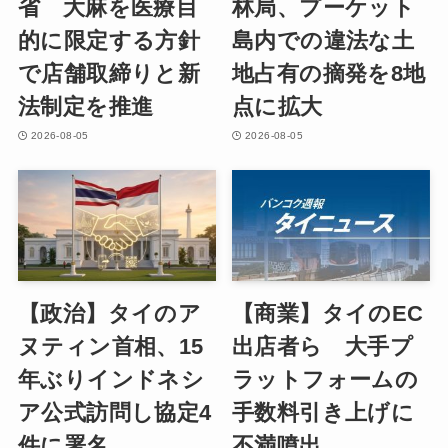
省 大麻を医療目
林局、プーケット
的に限定する方針
島内での違法な土
で店舗取締りと新
地占有の摘発を8地
法制定を推進
点に拡大
2026-08-05
2026-08-05
【政治】タイのア
【商業】タイのEC
ヌティン首相、15
出店者ら 大手プ
年ぶりインドネシ
ラットフォームの
ア公式訪問し協定4
手数料引き上げに
件に署名
不満噴出