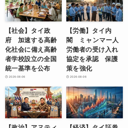
【社会】タイ政
【労働】タイ内
府 加速する高齢
閣 ミャンマー人
化社会に備え高齢
労働者の受け入れ
者学校設立の全国
協定を承認 保護
統一基準を公布
策を強化
2026-08-06
2026-08-06
【政治】アヌティ
【経済】タイ証券