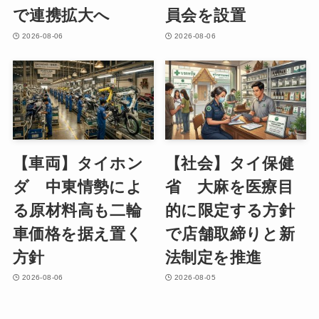
で連携拡大へ
員会を設置
2026-08-06
2026-08-06
【車両】タイホン
【社会】タイ保健
ダ 中東情勢によ
省 大麻を医療目
る原材料高も二輪
的に限定する方針
車価格を据え置く
で店舗取締りと新
方針
法制定を推進
2026-08-06
2026-08-05