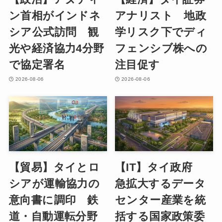
ン首相がインドネ
アナリスト 地政
シア公式訪問 観
学リスク下でディ
光や経済協力4分野
フェンシブ株への
で協定署名
注目促す
2026-08-06
2026-08-06
【貿易】タイとロ
【IT】タイ政府
シアが運輸協力の
急拡大するデータ
意向書に調印 鉄
センター産業を統
道・自動運転分野
括する国家政策委