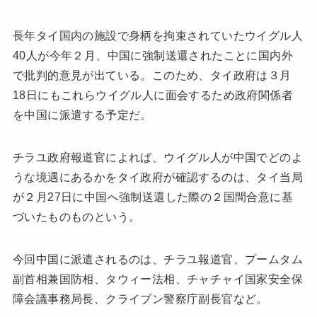
長年タイ国内の施設で身柄を拘束されていたウイグル人
40人が今年２月、中国に強制送還されたことに国内外
で批判的意見が出ている。このため、タイ政府は３月
18日にもこれらウイグル人に面会するため政府関係者
を中国に派遣する予定だ。
チラユ政府報道官によれば、ウイグル人が中国でどのよ
うな境遇にあるかをタイ政府が確認するのは、タイ当局
が２月27日に中国へ強制送還した際の２国間合意に基
づいたものものという。
今回中国に派遣されるのは、チラユ報道官、プームタム
副首相兼国防相、タウィー法相、チャチャイ国家安全保
障会議事務局長、クライブン警察庁副長官など。