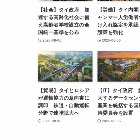
【社会】タイ政府 加
【労働】タイ内閣
速する高齢化社会に備
ャンマー人労働者
え高齢者学校設立の全
け入れ協定を承認
国統一基準を公布
護策を強化
2026-08-06
2026-08-06
【貿易】タイとロシア
【IT】タイ政府 
が運輸協力の意向書に
大するデータセン
調印 鉄道・自動運転
産業を統括する国
分野で連携拡大へ
策委員会を設置
2026-08-06
2026-08-06