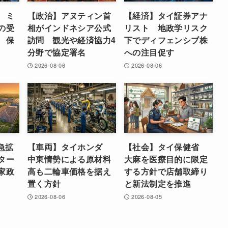
 ミ
【政治】アヌティン首
【経済】タイ証券アナ
の受
相がインドネシア公式
リスト 地政学リスク
 保
訪問 観光や経済協力4
下でディフェンシブ株
分野で協定署名
への注目促す
2026-08-06
2026-08-06
急拡
【車両】タイホンダ
【社会】タイ保健省
ター
中東情勢による原材料
大麻を医療目的に限定
家政
高も二輪車価格を据え
する方針で店舗取締り
置く方針
と新法制定を推進
2026-08-06
2026-08-05