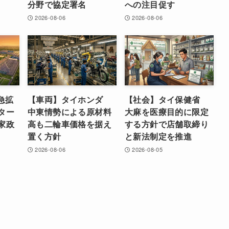
分野で協定署名
への注目促す
2026-08-06
2026-08-06
急拡
【車両】タイホンダ
【社会】タイ保健省
ター
中東情勢による原材料
大麻を医療目的に限定
家政
高も二輪車価格を据え
する方針で店舗取締り
置く方針
と新法制定を推進
2026-08-06
2026-08-05