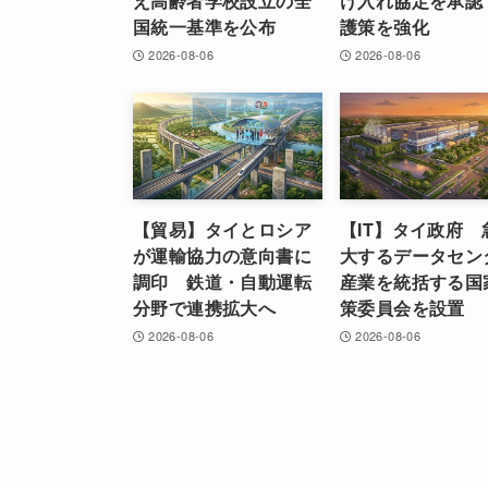
え高齢者学校設立の全
け入れ協定を承認
国統一基準を公布
護策を強化
2026-08-06
2026-08-06
【貿易】タイとロシア
【IT】タイ政府 
が運輸協力の意向書に
大するデータセン
調印 鉄道・自動運転
産業を統括する国
分野で連携拡大へ
策委員会を設置
2026-08-06
2026-08-06