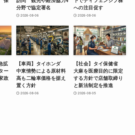
 保
訪問 観光や経済協力4
下でディフェンシブ株
分野で協定署名
への注目促す
2026-08-06
2026-08-06
急拡
【車両】タイホンダ
【社会】タイ保健省
ター
中東情勢による原材料
大麻を医療目的に限定
家政
高も二輪車価格を据え
する方針で店舗取締り
置く方針
と新法制定を推進
2026-08-06
2026-08-05