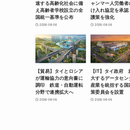
速する高齢化社会に備
ャンマー人労働者
え高齢者学校設立の全
け入れ協定を承認
国統一基準を公布
護策を強化
2026-08-06
2026-08-06
【貿易】タイとロシア
【IT】タイ政府 
が運輸協力の意向書に
大するデータセン
調印 鉄道・自動運転
産業を統括する国
分野で連携拡大へ
策委員会を設置
2026-08-06
2026-08-06