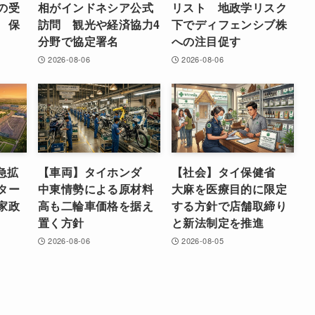
の受
相がインドネシア公式
リスト 地政学リスク
 保
訪問 観光や経済協力4
下でディフェンシブ株
分野で協定署名
への注目促す
2026-08-06
2026-08-06
急拡
【車両】タイホンダ
【社会】タイ保健省
ター
中東情勢による原材料
大麻を医療目的に限定
家政
高も二輪車価格を据え
する方針で店舗取締り
置く方針
と新法制定を推進
2026-08-06
2026-08-05