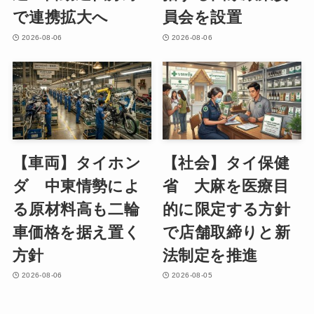
で連携拡大へ
員会を設置
2026-08-06
2026-08-06
【車両】タイホン
【社会】タイ保健
ダ 中東情勢によ
省 大麻を医療目
る原材料高も二輪
的に限定する方針
車価格を据え置く
で店舗取締りと新
方針
法制定を推進
2026-08-06
2026-08-05