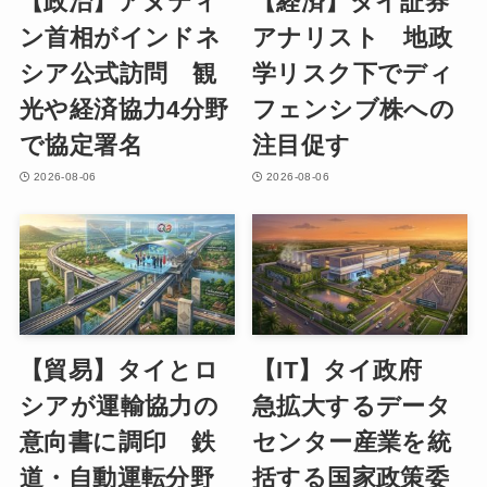
【政治】アヌティ
【経済】タイ証券
ン首相がインドネ
アナリスト 地政
シア公式訪問 観
学リスク下でディ
光や経済協力4分野
フェンシブ株への
で協定署名
注目促す
2026-08-06
2026-08-06
【貿易】タイとロ
【IT】タイ政府
シアが運輸協力の
急拡大するデータ
意向書に調印 鉄
センター産業を統
道・自動運転分野
括する国家政策委