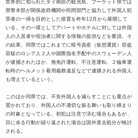
世界的に知られたタイ南部の観光島、プーケット県では
県警本部が関係政府機関や民間部門と協力して外国人犯
罪者の一掃を目的とした措置を昨年12月から展開して
いる。その一環としてアパートやホテルに対しては外国
人の入居者や宿泊者に関する情報の提供などを要請。そ
の結果、同県ではこれまでに暗号資産（仮想通貨）窃盗
容疑のロシア人２人や国際指名手配中のスウェーデン人
が逮捕されたほか、無免許運転、不注意運転、２輪車運
転時のヘルメット着用義務違反などで逮捕される外国人
も増えているという。
このほか同県では、不良外国人を減らすことにも重点が
置かれており、外国人の不適切な振る舞いも取り締まり
の対象となっている。初犯は注意で済む場合もあるが、
目に余る行動が繰り返された場合は国外退去処分が検討
される。