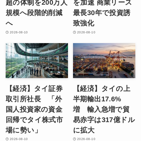
超の体制を200万人
を加速 商業リース
規模へ段階的削減
最長30年で投資誘
へ
致強化
2026-08-10
2026-08-10
【経済】タイ証券
【経済】タイの上
取引所社長 「外
半期輸出17.6%
国人投資家の資金
増 輸入急増で貿
回帰でタイ株式市
易赤字は317億ドル
場に勢い」
に拡大
2026-08-10
2026-08-10