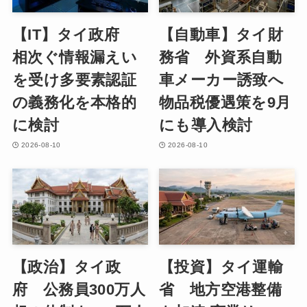
【IT】タイ政府
【自動車】タイ財
相次ぐ情報漏えい
務省 外資系自動
を受け多要素認証
車メーカー誘致へ
の義務化を本格的
物品税優遇策を9月
に検討
にも導入検討
2026-08-10
2026-08-10
【政治】タイ政
【投資】タイ運輸
府 公務員300万人
省 地方空港整備