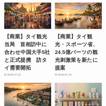
【商業】タイ観光
【商業】タイ観
当局 首相訪中に
光・スポーツ省、
合わせ中国大手5社
24.5億バーツの観
と正式提携 訪タ
光刺激策を新たに
イ需要開拓
提案
2026-07-22
2026-07-16