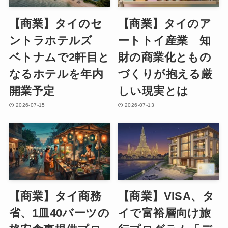
【商業】タイのセ
【商業】タイのア
ントラホテルズ
ートトイ産業 知
ベトナムで2軒目と
財の商業化ともの
なるホテルを年内
づくりが抱える厳
開業予定
しい現実とは
2026-07-15
2026-07-13
【商業】タイ商務
【商業】VISA、タ
省、1皿40バーツの
イで富裕層向け旅