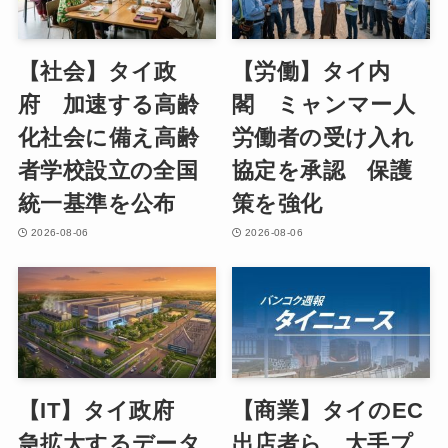
【社会】タイ政
【労働】タイ内
府 加速する高齢
閣 ミャンマー人
化社会に備え高齢
労働者の受け入れ
者学校設立の全国
協定を承認 保護
統一基準を公布
策を強化
2026-08-06
2026-08-06
【IT】タイ政府
【商業】タイのEC
急拡大するデータ
出店者ら 大手プ