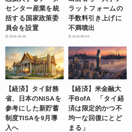
センター産業を統
ラットフォームの
括する国家政策委
手数料引き上げに
員会を設置
不満噴出
2026-08-06
2026-08-05
【経済】タイ財務
【経済】米金融大
省、日本のNISAを
手BofA 「タイ経
参考にした新貯蓄
済は限定的かつ不
制度TISAを9月導
均一な回復にとど
入へ
まる」