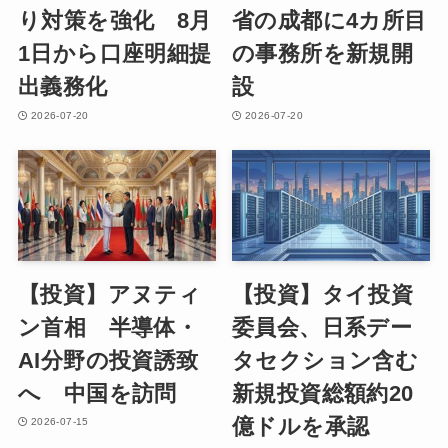
り対策を強化 8月
省の成都に4カ所目
1日から口座明細提
の事務所を新規開
出義務化
設
2026-07-20
2026-07-20
【投資】アヌティ
【投資】タイ投資
ン首相 半導体・
委員会、日系デー
AI分野の投資誘致
タセクション含む
へ 中国を訪問
新規投資総額約20
億ドルを承認
2026-07-15