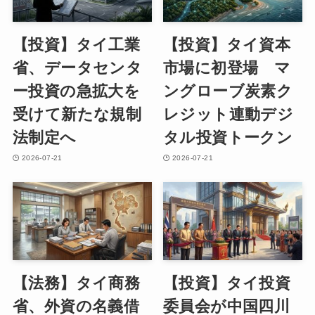
【投資】タイ工業
【投資】タイ資本
省、データセンタ
市場に初登場 マ
ー投資の急拡大を
ングローブ炭素ク
受けて新たな規制
レジット連動デジ
法制定へ
タル投資トークン
2026-07-21
2026-07-21
【法務】タイ商務
【投資】タイ投資
省、外資の名義借
委員会が中国四川