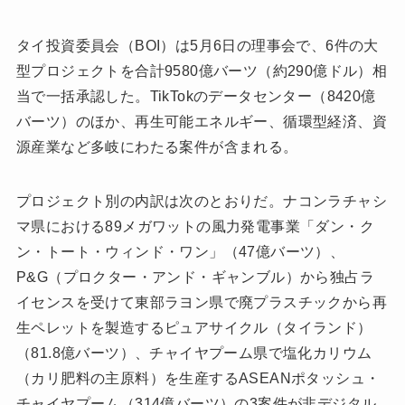
タイ投資委員会（BOI）は5月6日の理事会で、6件の大
型プロジェクトを合計9580億バーツ（約290億ドル）相
当で一括承認した。TikTokのデータセンター（8420億
バーツ）のほか、再生可能エネルギー、循環型経済、資
源産業など多岐にわたる案件が含まれる。
プロジェクト別の内訳は次のとおりだ。ナコンラチャシ
マ県における89メガワットの風力発電事業「ダン・ク
ン・トート・ウィンド・ワン」（47億バーツ）、
P&G（プロクター・アンド・ギャンブル）から独占ラ
イセンスを受けて東部ラヨン県で廃プラスチックから再
生ペレットを製造するピュアサイクル（タイランド）
（81.8億バーツ）、チャイヤプーム県で塩化カリウム
（カリ肥料の主原料）を生産するASEANポタッシュ・
チャイヤプーム（314億バーツ）の3案件が非デジタル