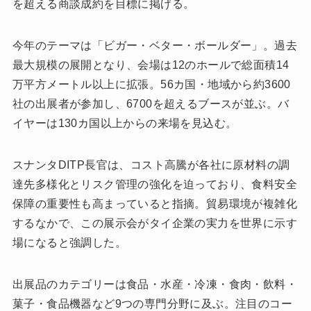
を超える商談成約を目標に掲げる。
今年のテーマは「ビガー・ベター・ボールダー」。過去
最大規模の展開となり、会場は12のホールで総面積14
万平方メートル以上に拡張。56カ国・地域から約3600
社の出展者が参加し、6700を超えるブースが並ぶ。バ
イヤーは130カ国以上からの来場を見込む。
スナンタDITP長官は、コスト高騰が各社に原材料の調
達先多様化とリスク管理の強化を迫っており、食料安全
保障の重要性も高まっていると指摘。貿易環境が複雑化
するなかで、この展示会がタイ企業の実力を世界に示す
場になると強調した。
出展品のカテゴリーは食品・水産・冷凍・食肉・飲料・
菓子・食品機器など9つの専門分野に及ぶ。注目のコー