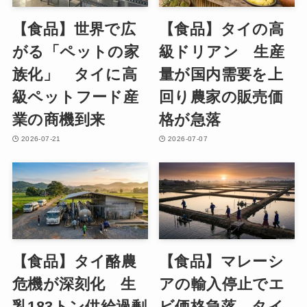
【食品】世界で広
【食品】タイの高
がる「ペットの家
級ドリアン 生産
族化」 タイに高
量が国内需要を上
級ペットフード産
回り農家の販売価
業の商機到来
格が急落
2026-07-21
2026-07-07
【食品】タイ酪農
【食品】マレーシ
危機が深刻化 生
アの輸入停止でエ
乳183トン供給過剰
ビ価格急落 タイ