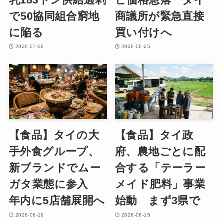
で50協同組合窮地
商議所が緊急直接
に陥る
買い付けへ
2026-07-06
2026-06-25
【食品】タイの大
【食品】タイ政
手外食グループ、
府、農地ごとに配
新ブランドでムー
合する「テーラー
ガタ業態に参入
メイド肥料」事業
年内に5店舗展開へ
始動 まず3県で
2026-06-19
2026-06-15