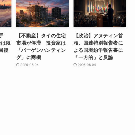
手
【不動産】タイの住宅
【政治】アヌティン首
済は限
市場が停滞 投資家は
相、国連特別報告者に
回復
「バーゲンハンティン
よる国境紛争報告書に
グ」に商機
「一方的」と反論
2026-08-04
2026-08-04