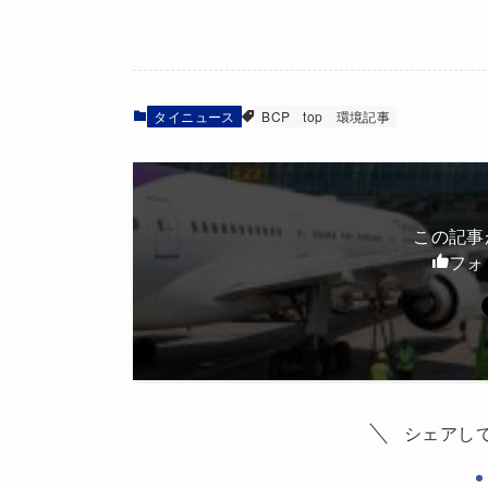
タイニュース
BCP
top
環境記事
この記事
フォ
シェアし