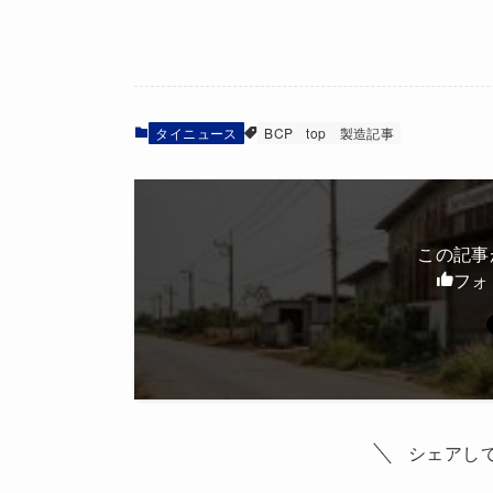
タイニュース
BCP
top
製造記事
この記事
フォ
シェアし