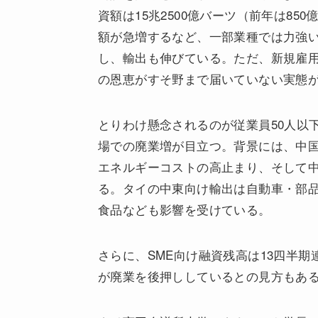
資額は15兆2500億バーツ（前年は8
額が急増するなど、一部業種では力強
し、輸出も伸びている。ただ、新規雇用
の恩恵がすそ野まで届いていない実態
とりわけ懸念されるのが従業員50人以
場での廃業増が目立つ。背景には、中
エネルギーコストの高止まり、そして
る。タイの中東向け輸出は自動車・部品
食品なども影響を受けている。
さらに、SME向け融資残高は13四半
が廃業を後押ししているとの見方もあ