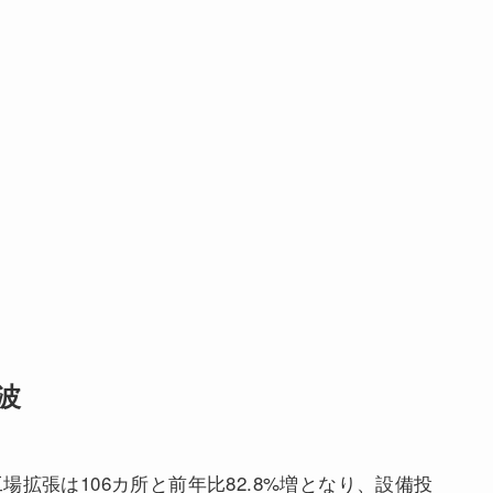
波
拡張は106カ所と前年比82.8%増となり、設備投