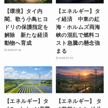
【環境】タイ内
【エネルギー】タ
閣、歌う小鳥ヒヨ
イ経済 中東の紅
ドリの保護指定を
海・ホルムズ両海
解除 新たな経済
峡の混乱で燃料コ
動物へ育成
スト急騰の懸念強
まる
2026-07-22
2026-07-20
【エネルギー】タ
【エネルギー】 タ