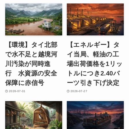
【環境】タイ北部
【エネルギー】タ
で水不足と越境河
イ当局、軽油の工
川汚染が同時進
場出荷価格を1リッ
行 水資源の安全
トルにつき2.40バ
保障に赤信号
ーツ引き下げ決定
2026-07-31
2026-07-27