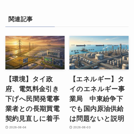
関連記事
【環境】タイ政
【エネルギー】タ
府、電気料金引き
イのエネルギー事
下げへ民間発電事
業局 中東紛争下
業者との長期買電
でも国内原油供給
契約見直しに着手
は問題ないと説明
2026-08-04
2026-08-03