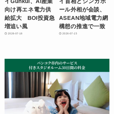
イGunkul、AI産業
イ首相とシンガポ
向け再エネ電力供
ール外相が会談、
給拡大 BOI投資急
ASEAN地域電力網
増追い風
構想の推進で一致
2026-07-16
2026-07-15