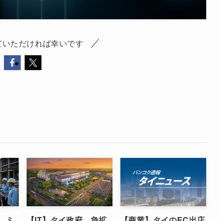
ていただければ幸いです
 ミ
【IT】タイ政府 急拡
【商業】タイのEC出店