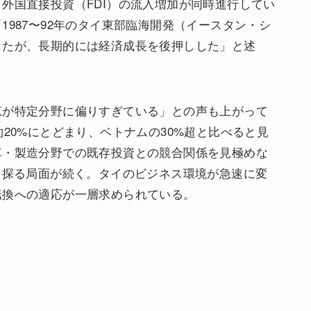
外国直接投資（FDI）の流入増加が同時進行してい
987〜92年のタイ東部臨海開発（イースタン・シ
じたが、長期的には経済成長を後押しした」と述
恵が特定分野に偏りすぎている」との声も上がって
20%にとどまり、ベトナムの30%超と比べると見
車・製造分野での既存投資との競合関係を見極めな
を探る局面が続く。タイのビジネス環境が急速に変
転換への適応が一層求められている。