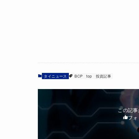
タイニュース
BCP
top
投資記事
この記事
フォ