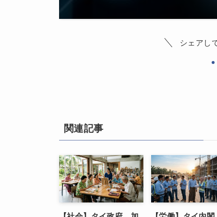
シェアし
関連記事
【社会】タイ政府 加
【労働】タイ内閣