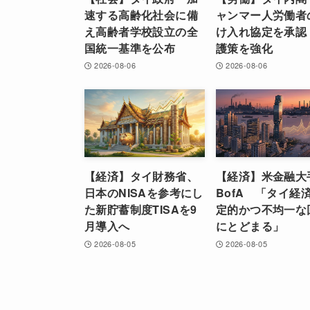
速する高齢化社会に備
ャンマー人労働者
え高齢者学校設立の全
け入れ協定を承認
国統一基準を公布
護策を強化
2026-08-06
2026-08-06
【経済】タイ財務省、
【経済】米金融大
日本のNISAを参考にし
BofA 「タイ経
た新貯蓄制度TISAを9
定的かつ不均一な
月導入へ
にとどまる」
2026-08-05
2026-08-05