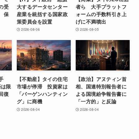
の受
大するデータセンター
者ら 大手プラットフ
 保
産業を統括する国家政
ォームの手数料引き上
策委員会を設置
げに不満噴出
2026-08-06
2026-08-05
手
【不動産】タイの住宅
【政治】アヌティン首
済は限
市場が停滞 投資家は
相、国連特別報告者に
回復
「バーゲンハンティン
よる国境紛争報告書に
グ」に商機
「一方的」と反論
2026-08-04
2026-08-04