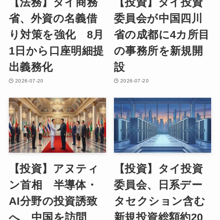
【法務】タイ商務
【投資】タイ投資
省、外資の名義借
委員会が中国四川
り対策を強化 8月
省の成都に4カ所目
1日から口座明細提
の事務所を新規開
出義務化
設
2026-07-20
2026-07-20
【投資】アヌティ
【投資】タイ投資
ン首相 半導体・
委員会、日系デー
AI分野の投資誘致
タセクション含む
へ 中国を訪問
新規投資総額約20