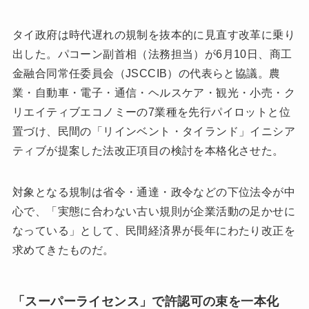
タイ政府は時代遅れの規制を抜本的に見直す改革に乗り
出した。パコーン副首相（法務担当）が6月10日、商工
金融合同常任委員会（JSCCIB）の代表らと協議。農
業・自動車・電子・通信・ヘルスケア・観光・小売・ク
リエイティブエコノミーの7業種を先行パイロットと位
置づけ、民間の「リインベント・タイランド」イニシア
ティブが提案した法改正項目の検討を本格化させた。
対象となる規制は省令・通達・政令などの下位法令が中
心で、「実態に合わない古い規則が企業活動の足かせに
なっている」として、民間経済界が長年にわたり改正を
求めてきたものだ。
「スーパーライセンス」で許認可の束を一本化