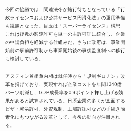
今回の協議では、関連法令が施行待ちとなっている「行
政ライセンスおよび公共サービス円滑化法」の運用準備
も議題となった。目玉は「スーパーライセンス」構想。
これは複数の関連許可を単一の主許可証に統合し、企業
の申請負担を軽減する仕組みだ。さらに政府は、事業開
始前の事前許可制から事業開始後の事後監査制への移行
も検討している。
アヌティン首相兼内相は就任時から「規制ギロチン」改
革を掲げており、実現すれば企業コストを年間1340億
バーツ削減し、GDP成長率を0.9ポイント押し上げる効
果があると試算されている。日系企業の多くが直面する
ビザ・就労許可、外資規制、工場許認可などの手続き簡
素化にもつながる改革として、今後の動向が注目され
る。