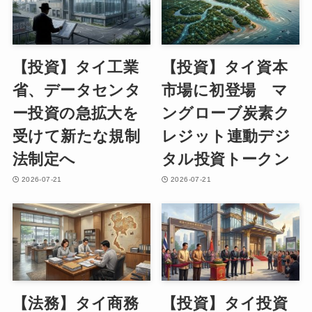
【投資】タイ工業
【投資】タイ資本
省、データセンタ
市場に初登場 マ
ー投資の急拡大を
ングローブ炭素ク
受けて新たな規制
レジット連動デジ
法制定へ
タル投資トークン
2026-07-21
2026-07-21
【法務】タイ商務
【投資】タイ投資