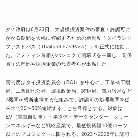
タイ政府は6月23日、大規模投資案件の審査・許認可に
かかる期間を大幅に短縮するための新制度「タイランド
ファストパス（Thailand FastPass）」を正式に始動し
た。アヌティン首相がバンコクで開幕式を主宰し、関係
省庁の幹部や採択企業の代表者らが出席した。
同制度はタイ投資委員会（BOI）を中心に、工業省工場
局、工業団地公社、環境政策局、関税局、電力当局など
7機関が横断連携する仕組みで、許認可の処理期間を従
来比で20〜50%短縮することを目標とする。対象は、
EV（電気自動車）・半導体・データセンター・クリー
ンエネルギーなど戦略産業で、最低投資額10億バーツ
以上のプロジェクトに限られる。2023〜2025年に認可