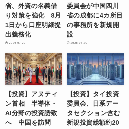
省、外資の名義借
委員会が中国四川
り対策を強化 8月
省の成都に4カ所目
1日から口座明細提
の事務所を新規開
出義務化
設
2026-07-20
2026-07-20
【投資】アヌティ
【投資】タイ投資
ン首相 半導体・
委員会、日系デー
AI分野の投資誘致
タセクション含む
へ 中国を訪問
新規投資総額約20