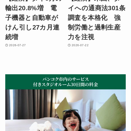
輸出20.8%増 電
イへの通商法301条
子機器と自動車が
調査を本格化 強
けん引し27カ月連
制労働と過剰生産
続増
力を注視
2026-07-27
2026-07-22