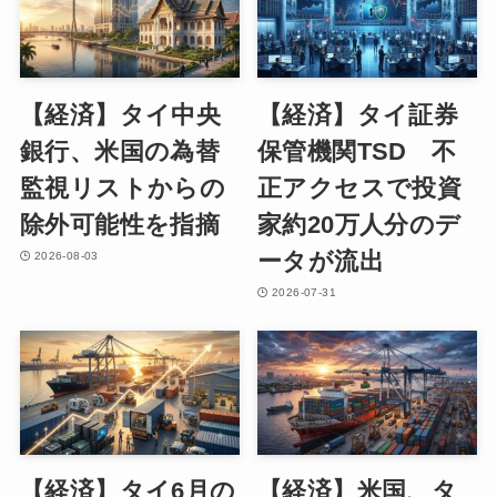
【経済】タイ中央
【経済】タイ証券
銀行、米国の為替
保管機関TSD 不
監視リストからの
正アクセスで投資
除外可能性を指摘
家約20万人分のデ
ータが流出
2026-08-03
2026-07-31
【経済】タイ6月の
【経済】米国、タ