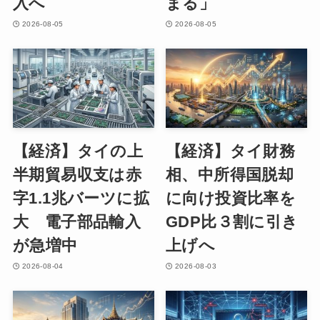
入へ
まる」
2026-08-05
2026-08-05
【経済】タイの上
【経済】タイ財務
半期貿易収支は赤
相、中所得国脱却
字1.1兆バーツに拡
に向け投資比率を
大 電子部品輸入
GDP比３割に引き
が急増中
上げへ
2026-08-04
2026-08-03