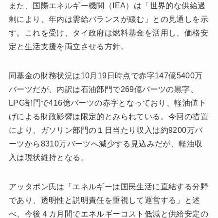
また、国際エネルギー機関（IEA）は「世界的な供給過
剰により、年内は需給バランスが緩む」との見通しを示
す。これを受け、タイ政府は燃料基金を活用し、価格安
定と生活支援を両立させる方針。
同基金の財務状況は10月19日時点で赤字147億5400万
バーツだが、内訳は石油部門で269億バーツの黒字、
LPG部門で416億バーツの赤字となっており、軽油値下
げによる財政影響は限定的とみられている。今回の措置
により、ガソリン部門の１日当たり収入は約9200万バ
ーツから8310万バーツへ減少する見込みだが、軽油収
入は現状維持となる。
アッタポン氏は「エネルギーは国民生活に直結する分野
であり、透明性と説明責任を重視して運営する」と述
べ、今後４カ月間でエネルギーコスト低減と供給安定の