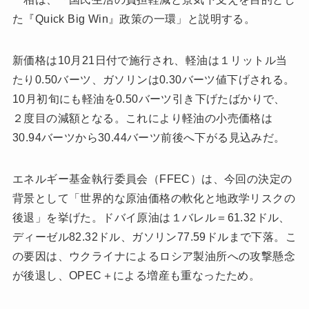
た『Quick Big Win』政策の一環」と説明する。
新価格は10月21日付で施行され、軽油は１リットル当
たり0.50バーツ、ガソリンは0.30バーツ値下げされる。
10月初旬にも軽油を0.50バーツ引き下げたばかりで、
２度目の減額となる。これにより軽油の小売価格は
30.94バーツから30.44バーツ前後へ下がる見込みだ。
エネルギー基金執行委員会（FFEC）は、今回の決定の
背景として「世界的な原油価格の軟化と地政学リスクの
後退」を挙げた。ドバイ原油は１バレル＝61.32ドル、
ディーゼル82.32ドル、ガソリン77.59ドルまで下落。こ
の要因は、ウクライナによるロシア製油所への攻撃懸念
が後退し、OPEC＋による増産も重なったため。