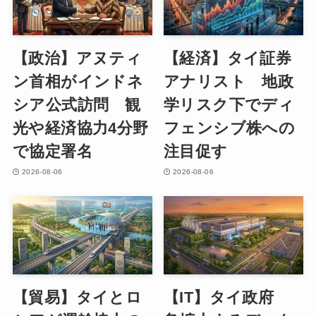
【政治】アヌティ
【経済】タイ証券
ン首相がインドネ
アナリスト 地政
シア公式訪問 観
学リスク下でディ
光や経済協力4分野
フェンシブ株への
で協定署名
注目促す
2026-08-06
2026-08-06
【貿易】タイとロ
【IT】タイ政府