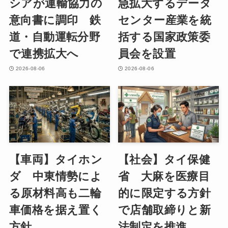
シアが運輸協力の
急拡大するデータ
意向書に調印 鉄
センター産業を統
道・自動運転分野
括する国家政策委
で連携拡大へ
員会を設置
2026-08-06
2026-08-06
【車両】タイホン
【社会】タイ保健
ダ 中東情勢によ
省 大麻を医療目
る原材料高も二輪
的に限定する方針
車価格を据え置く
で店舗取締りと新
方針
法制定を推進