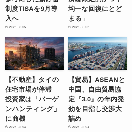
制度TISAを9月導
均一な回復にとど
入へ
まる」
2026-08-05
2026-08-05
【不動産】タイの
【貿易】ASEANと
住宅市場が停滞
中国、自由貿易協
投資家は「バーゲ
定『3.0』の年内発
ンハンティング」
効を目指し交渉大
に商機
詰め
2026-08-04
2026-08-04