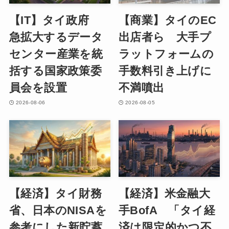
【IT】タイ政府
【商業】タイのEC
急拡大するデータ
出店者ら 大手プ
センター産業を統
ラットフォームの
括する国家政策委
手数料引き上げに
員会を設置
不満噴出
2026-08-06
2026-08-05
【経済】タイ財務
【経済】米金融大
省、日本のNISAを
手BofA 「タイ経
参考にした新貯蓄
済は限定的かつ不