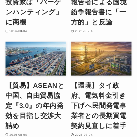
投資家は「バーゲ
報告者による国境
ンハンティング」
紛争報告書に「一
に商機
方的」と反論
2026-08-04
2026-08-04
【貿易】ASEANと
【環境】タイ政
中国、自由貿易協
府、電気料金引き
定『3.0』の年内発
下げへ民間発電事
効を目指し交渉大
業者との長期買電
詰め
契約見直しに着手
2026-08-04
2026-08-04