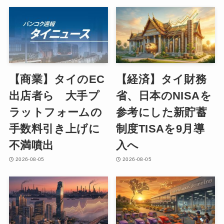
【商業】タイのEC
【経済】タイ財務
出店者ら 大手プ
省、日本のNISAを
ラットフォームの
参考にした新貯蓄
手数料引き上げに
制度TISAを9月導
不満噴出
入へ
2026-08-05
2026-08-05