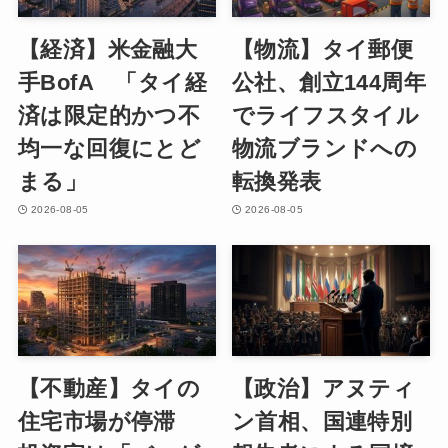
【経済】米金融大
【物流】タイ郵便
手BofA 「タイ経
公社、創立144周年
済は限定的かつ不
でライフスタイル
均一な回復にとど
物流ブランドへの
まる」
転換発表
2026-08-05
2026-08-05
【不動産】タイの
【政治】アヌティ
住宅市場が停滞
ン首相、国連特別