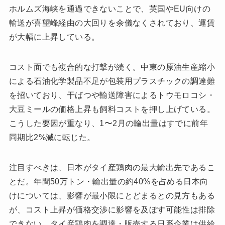
ホルムズ海峡を通過できないことで、英国やEU向けの
輸送が喜望峰経由の大回りを余儀なくされており、運賃
が大幅に上昇している。
コスト面でも複合的な打撃が続く。中東の原油生産縮小
による石油化学製品不足が包装用プラスチックの調達難
を招いており、干ばつや輸送障害によるトウモロコシ・
大豆ミールの価格上昇も飼料コストを押し上げている。
こうした要因が重なり、1〜2月の輸出量はすでに前年
同期比2%減に転じた。
注目すべきは、日本がタイ産鶏肉の最大輸出先であるこ
とだ。年間50万トン・輸出量の約40%を占める日本向
けについては、影響が最小限にとどまるとの見方もある
が、コスト上昇が価格交渉に影響を及ぼす可能性は排除
できない。タイ産鶏肉を調達・販売する日系企業は供給