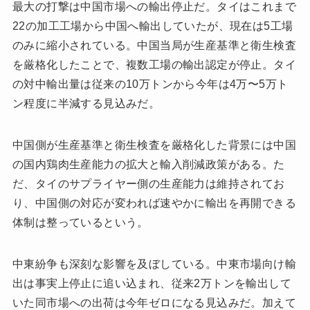
最大の打撃は中国市場への輸出停止だ。タイはこれまで
22の加工工場から中国へ輸出していたが、現在は5工場
のみに縮小されている。中国当局が生産基準と衛生検査
を厳格化したことで、複数工場の輸出認定が停止。タイ
の対中輸出量は従来の10万トンから今年は4万〜5万ト
ン程度に半減する見込みだ。
中国側が生産基準と衛生検査を厳格化した背景には中国
の国内鶏肉生産能力の拡大と輸入削減政策がある。た
だ、タイのサプライヤー側の生産能力は維持されてお
り、中国側の対応が変われば速やかに輸出を再開できる
体制は整っているという。
中東紛争も深刻な影響を及ぼしている。中東市場向け輸
出は事実上停止に追い込まれ、従来2万トンを輸出して
いた同市場への出荷は今年ゼロになる見込みだ。加えて