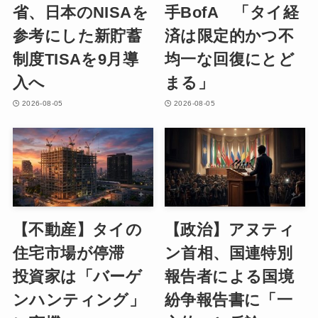
省、日本のNISAを
手BofA 「タイ経
参考にした新貯蓄
済は限定的かつ不
制度TISAを9月導
均一な回復にとど
入へ
まる」
2026-08-05
2026-08-05
【不動産】タイの
【政治】アヌティ
住宅市場が停滞
ン首相、国連特別
投資家は「バーゲ
報告者による国境
ンハンティング」
紛争報告書に「一