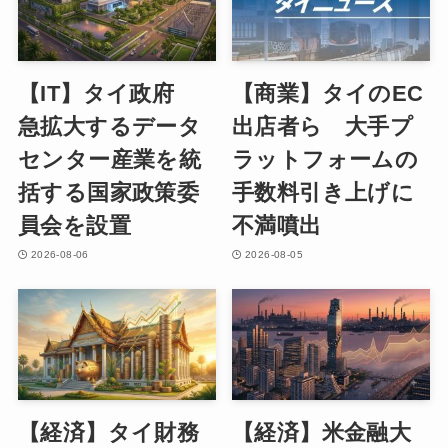
【IT】タイ政府
【商業】タイのEC
急拡大するデータ
出店者ら 大手プ
センター産業を統
ラットフォームの
括する国家政策委
手数料引き上げに
員会を設置
不満噴出
2026-08-06
2026-08-05
【経済】タイ財務
【経済】米金融大