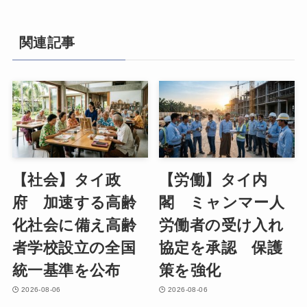
関連記事
【社会】タイ政
【労働】タイ内
府 加速する高齢
閣 ミャンマー人
化社会に備え高齢
労働者の受け入れ
者学校設立の全国
協定を承認 保護
統一基準を公布
策を強化
2026-08-06
2026-08-06