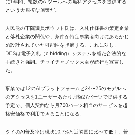
に1年間、複数のAIツールへの無料アクセスを提供する
という大規模な施策だ。
人民党の下院議員ポウット氏は、入札仕様書の策定企業
と落札企業の関係や、条件が特定事業者向けにあらかじ
め設計されていた可能性を指摘する。これに対し、
DESは電子入札（e-bidding）システムを経た合法的な
手続きと強調。チャイチャノック大臣が続行を宣言し
た。
事業では12のAIプラットフォームと24〜25のモデルへ
のアクセスを1ユーザーあたり月額27バーツで提供する
予定で、個人契約なら月700バーツ相当のサービスを超
格安価格で利用できることになる。
タイのAI普及率は現状10.7%と近隣国に比べて低く、普