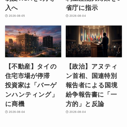
入へ
省庁に指示
2026-08-05
2026-08-04
【不動産】タイの
【政治】アヌティ
住宅市場が停滞
ン首相、国連特別
投資家は「バーゲ
報告者による国境
ンハンティング」
紛争報告書に「一
に商機
方的」と反論
2026-08-04
2026-08-04