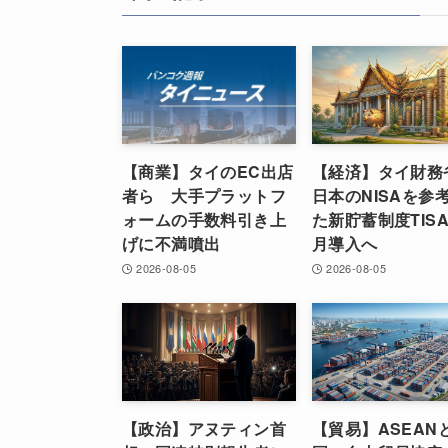
【商業】タイのEC出店
【経済】タイ財務
者ら 大手プラットフ
日本のNISAを参
ォームの手数料引き上
た新貯蓄制度TISA
げに不満噴出
月導入へ
2026-08-05
2026-08-05
【政治】アヌティン首
【貿易】ASEAN