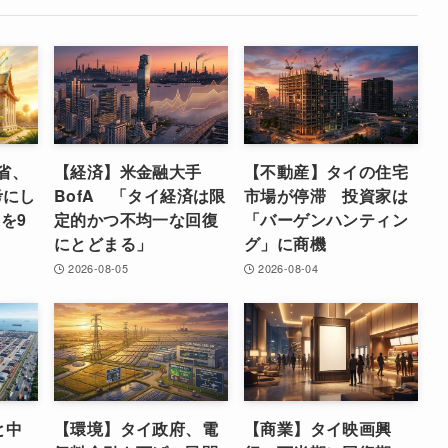
省、
【経済】米金融大手
【不動産】タイの住宅
考にし
BofA 「タイ経済は限
市場が停滞 投資家は
を9
定的かつ不均一な回復
「バーゲンハンティン
にとどまる」
グ」に商機
2026-08-05
2026-08-04
と中
【環境】タイ政府、電
【商業】タイ映画興