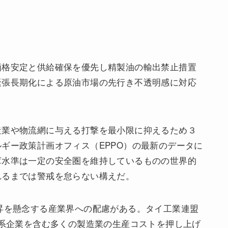
価格安定と供給確保を優先し精製油の輸出禁止措置
緊張長期化による原油市場の先行き不透明感に対応
造業や物流網に与える打撃を最小限に抑えるため３
ギー政策計画オフィス（EPPO）の最新のデータに
庫水準は一定の安全圏を維持しているものの世界的
れるまでは警戒を怠らない構えだ。
昇を懸念する産業界への配慮がある。タイ工業連盟
日系企業を含む多くの製造業の生産コストを押し上げ