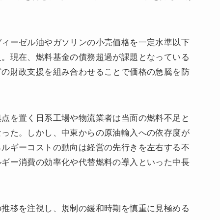
ディーゼル油やガソリンの小売価格を一定水準以下
及。現在、燃料基金の債務超過が課題となっている
どの財政支援を組み合わせることで価格の急騰を防
拠点を置く日系工場や物流業者は当面の燃料不足と
なった。しかし、中東からの原油輸入への依存度が
ネルギーコストの動向は経営の先行きを左右する不
ルギー消費の効率化や代替燃料の導入といった中長
の推移を注視し、規制の緩和時期を慎重に見極める