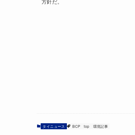
方針だ。
タイニュース
BCP
top
環境記事