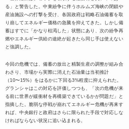
る」と警告した。中東紛争に伴うホルムズ海峡の閉鎖や
産油施設への打撃を受け、各国政府は戦略石油備蓄を取
り崩してエネルギー価格の急騰を抑えてきた。しかし備
蓄はすでに「かなり枯渇した」状態にあり、次の紛争再
燃やエネルギー供給の途絶が起きたら同じ手は使えない
と強調した。
今回の危機では、備蓄の放出と精製生産の調整が組み合
わさり、市場から実際に消えた石油量は当初推計
（10〜15%）をはるかに下回る3%程度に抑えられた。
グランシャはこの対応を評価しつつも、「次の危機が来
る前に世界が緩衝材を再構築できているかが問題だ」と
指摘した。脆弱な停戦が崩れてエネルギー危機が再来す
れば、中央銀行と政府はさらに限られた手段で対応しな
ければならない状況に追い込まれる。