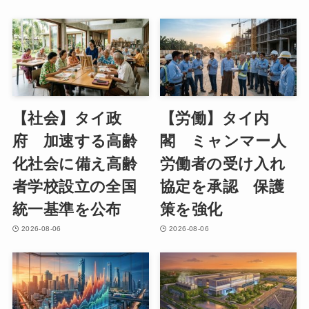
【社会】タイ政
【労働】タイ内
府 加速する高齢
閣 ミャンマー人
化社会に備え高齢
労働者の受け入れ
者学校設立の全国
協定を承認 保護
統一基準を公布
策を強化
2026-08-06
2026-08-06