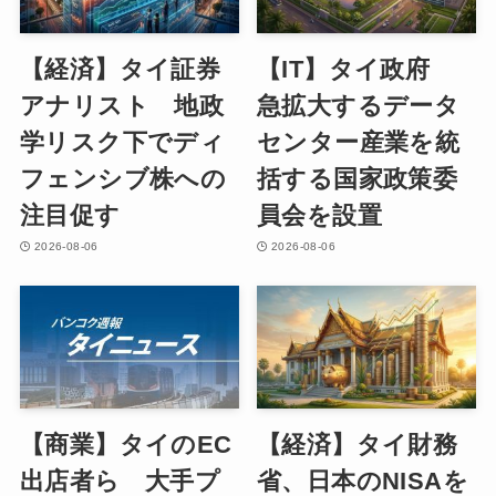
【経済】タイ証券
【IT】タイ政府
アナリスト 地政
急拡大するデータ
学リスク下でディ
センター産業を統
フェンシブ株への
括する国家政策委
注目促す
員会を設置
2026-08-06
2026-08-06
【商業】タイのEC
【経済】タイ財務
出店者ら 大手プ
省、日本のNISAを