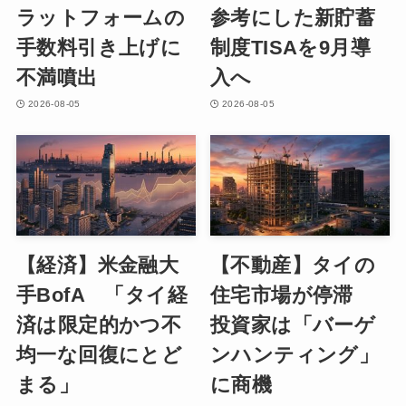
ラットフォームの
参考にした新貯蓄
手数料引き上げに
制度TISAを9月導
不満噴出
入へ
2026-08-05
2026-08-05
【経済】米金融大
【不動産】タイの
手BofA 「タイ経
住宅市場が停滞
済は限定的かつ不
投資家は「バーゲ
均一な回復にとど
ンハンティング」
まる」
に商機