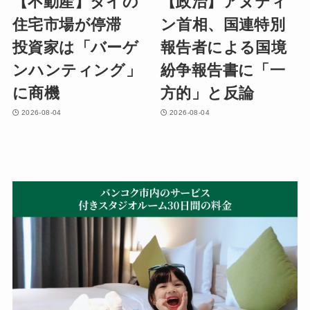
【不動産】タイの
【政治】アヌティ
住宅市場が停滞
ン首相、国連特別
投資家は「バーゲ
報告者による国境
ンハンティング」
紛争報告書に「一
に商機
方的」と反論
2026-08-04
2026-08-04