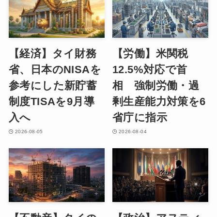
【経済】タイ財務
【労働】米関税
省、日本のNISAを
12.5%対応で首
参考にした新貯蓄
相 強制労働・過
制度TISAを9月導
剰生産能力対策を6
入へ
省庁に指示
2026-08-05
2026-08-04