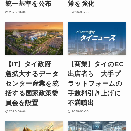
統一基準を公布
策を強化
2026-08-06
2026-08-06
【IT】タイ政府
【商業】タイのEC
急拡大するデータ
出店者ら 大手プ
センター産業を統
ラットフォームの
括する国家政策委
手数料引き上げに
員会を設置
不満噴出
2026-08-06
2026-08-05