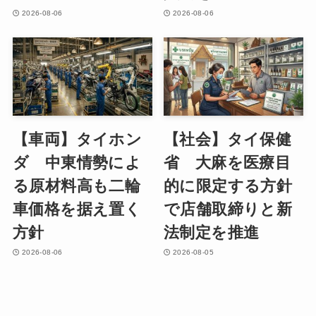
2026-08-06
2026-08-06
【車両】タイホン
【社会】タイ保健
ダ 中東情勢によ
省 大麻を医療目
る原材料高も二輪
的に限定する方針
車価格を据え置く
で店舗取締りと新
方針
法制定を推進
2026-08-06
2026-08-05