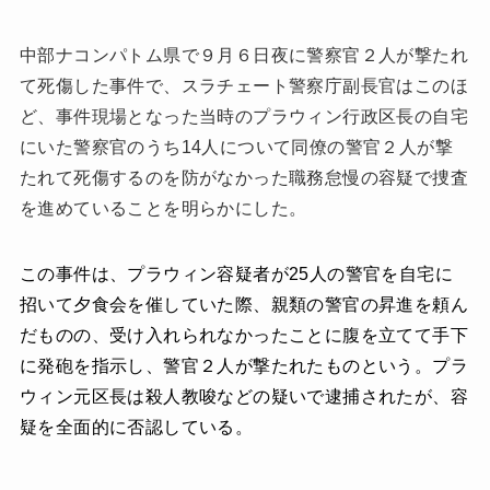
中部ナコンパトム県で９月６日夜に警察官２人が撃たれ
て死傷した事件で、スラチェート警察庁副長官はこのほ
ど、事件現場となった当時のプラウィン行政区長の自宅
にいた警察官のうち
14
人について同僚の警官２人が撃
たれて死傷するのを防がなかった職務怠慢の容疑で捜査
を進めていることを明らかにした。
この事件は、プラウィン容疑者が
25
人の警官を自宅に
招いて夕食会を催していた際、親類の警官の昇進を頼ん
だものの、受け入れられなかったことに腹を立てて手下
に発砲を指示し、警官２人が撃たれたものという。プラ
ウィン元区長は殺人教唆などの疑いで逮捕されたが、容
疑を全面的に否認している。