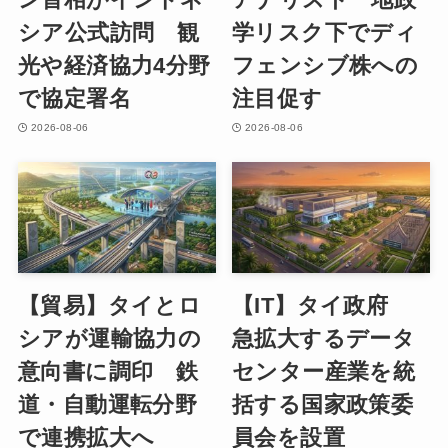
シア公式訪問 観
学リスク下でディ
光や経済協力4分野
フェンシブ株への
で協定署名
注目促す
2026-08-06
2026-08-06
【貿易】タイとロ
【IT】タイ政府
シアが運輸協力の
急拡大するデータ
意向書に調印 鉄
センター産業を統
道・自動運転分野
括する国家政策委
で連携拡大へ
員会を設置