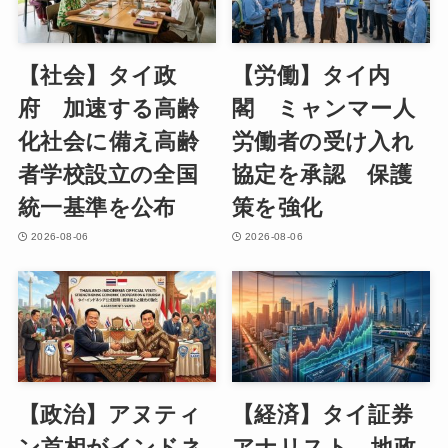
【社会】タイ政
【労働】タイ内
府 加速する高齢
閣 ミャンマー人
化社会に備え高齢
労働者の受け入れ
者学校設立の全国
協定を承認 保護
統一基準を公布
策を強化
2026-08-06
2026-08-06
【政治】アヌティ
【経済】タイ証券
ン首相がインドネ
アナリスト 地政