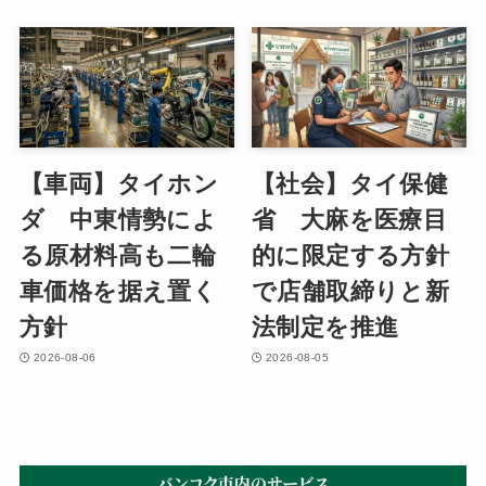
【車両】タイホン
【社会】タイ保健
ダ 中東情勢によ
省 大麻を医療目
る原材料高も二輪
的に限定する方針
車価格を据え置く
で店舗取締りと新
方針
法制定を推進
2026-08-06
2026-08-05