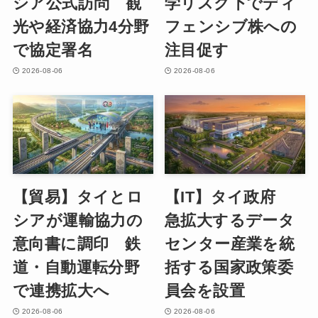
シア公式訪問 観
学リスク下でディ
光や経済協力4分野
フェンシブ株への
で協定署名
注目促す
2026-08-06
2026-08-06
【貿易】タイとロ
【IT】タイ政府
シアが運輸協力の
急拡大するデータ
意向書に調印 鉄
センター産業を統
道・自動運転分野
括する国家政策委
で連携拡大へ
員会を設置
2026-08-06
2026-08-06