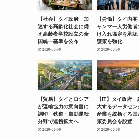
【社会】タイ政府 加
【労働】タイ内閣
速する高齢化社会に備
ャンマー人労働者
え高齢者学校設立の全
け入れ協定を承認
国統一基準を公布
護策を強化
2026-08-06
2026-08-06
【貿易】タイとロシア
【IT】タイ政府 
が運輸協力の意向書に
大するデータセン
調印 鉄道・自動運転
産業を統括する国
分野で連携拡大へ
策委員会を設置
2026-08-06
2026-08-06