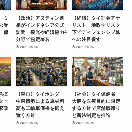
 ミ
【政治】アヌティン首
【経済】タイ証券アナ
の受
相がインドネシア公式
リスト 地政学リスク
 保
訪問 観光や経済協力4
下でディフェンシブ株
分野で協定署名
への注目促す
2026-08-06
2026-08-06
急拡
【車両】タイホンダ
【社会】タイ保健省
ター
中東情勢による原材料
大麻を医療目的に限定
家政
高も二輪車価格を据え
する方針で店舗取締り
置く方針
と新法制定を推進
2026-08-06
2026-08-05