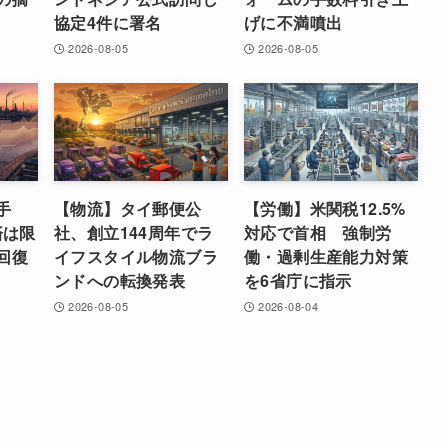
協定4件に署名
げに不満噴出
2026-08-05
2026-08-05
手
【物流】タイ郵便公
【労働】米関税12.5%
済は限
社、創立144周年でラ
対応で首相 強制労
回復
イフスタイル物流ブラ
働・過剰生産能力対策
ンドへの転換発表
を6省庁に指示
2026-08-05
2026-08-04