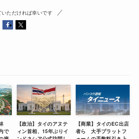
ていただければ幸いです
林
【政治】タイのアヌテ
【商業】タイのEC出店
内で
ィン首相、15年ぶりイ
者ら 大手プラットフ
の摘
ンドネシア公式訪問し
ォームの手数料引き上