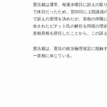
憲法裁は通常、毎週水曜日に訴えの取り
で休日だったため、翌23日に上院議員
で訴えの受理を決めたが、首相の停職
命されたピチット氏の解任を同様の理
首相府相を辞任したことから、この訴
憲法裁は、憲法の政治倫理規定に抵触す
ー首相に命じている。