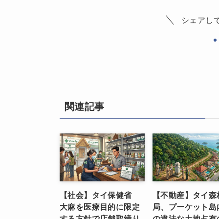
シェアし
関連記事
【社会】タイ保健省
【不動産】タイ森
大麻を医療目的に限定
局、プーケット島
する方針で店舗取締り
の違法な土地占有