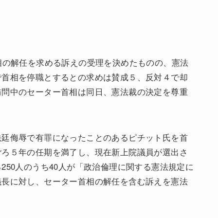
相の解任を求める訴えの受理を決めたものの、憲法
で首相を停職とするとの求めは賛成５、反対４で却
訪問中のセーター首相は同日、憲法裁の決定を尊重
法廷侮辱で有罪になったことのあるピチット氏を首
ごろ５年の任期を満了し、現在新上院議員が選出さ
250人のうち40人が「政治倫理に関する憲法規定に
議長に対し、セーター首相の解任を含む訴えを憲法