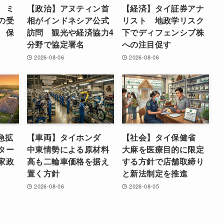
 ミ
【政治】アヌティン首
【経済】タイ証券アナ
の受
相がインドネシア公式
リスト 地政学リスク
 保
訪問 観光や経済協力4
下でディフェンシブ株
分野で協定署名
への注目促す
2026-08-06
2026-08-06
急拡
【車両】タイホンダ
【社会】タイ保健省
ター
中東情勢による原材料
大麻を医療目的に限定
家政
高も二輪車価格を据え
する方針で店舗取締り
置く方針
と新法制定を推進
2026-08-06
2026-08-05