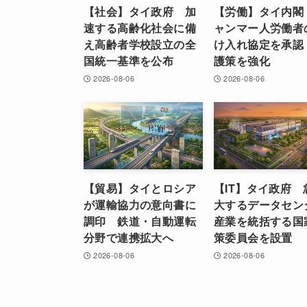
【社会】タイ政府 加
【労働】タイ内閣
速する高齢化社会に備
ャンマー人労働者
え高齢者学校設立の全
け入れ協定を承認
国統一基準を公布
護策を強化
2026-08-06
2026-08-06
【貿易】タイとロシア
【IT】タイ政府 
が運輸協力の意向書に
大するデータセン
調印 鉄道・自動運転
産業を統括する国
分野で連携拡大へ
策委員会を設置
2026-08-06
2026-08-06